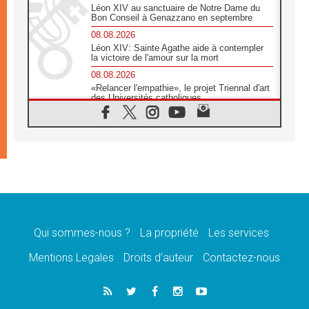
Léon XIV au sanctuaire de Notre Dame du
Bon Conseil à Genazzano en septembre
08.08.2026
Léon XIV: Sainte Agathe aide à contempler
la victoire de l'amour sur la mort
08.08.2026
«Relancer l'empathie», le projet Triennal d'art
des Universités catholiques
08.08.2026
Signis 2026, donner la parole aux religieuses
catholiques
08.08.2026
Au Bangladesh, l'Église accompagne les
Dalits sur le chemin de la dignité
07.08.2026
Philippines: le vicariat apostolique de
Calapan devient un diocèse
Qui sommes-nous ?
La propriété
Les services
07.08.2026
Congo-Brazzaville: le 15 août, entre solennité
Mentions Legales
Droits d’auteur
Contactez-nous
de l'Assomption et mémoire nationale
07.08.2026
«La paix commence par l'empathie» estime
le cardinal Parolin