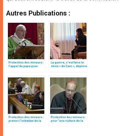
Autres Publications :
Protection des mineurs :
La guerre, c’est faire le
l'appel du pape pour
choix « de Caïn », déplore
éradiquer ces "crimes
le pape François
abominables qui doivent
disparaître de la face de
la terre"
Protection des mineurs :
Protection des mineurs:
prenez l’initiative de la
pour "une culture de la
communication, lance la
correction fraternelle",
journaliste Valentina
par le card. Gracias
Alazraki aux évêques
(texte complet)