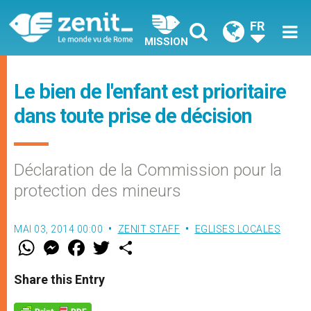
FR
MISSION
Le bien de l'enfant est prioritaire
dans toute prise de décision
Déclaration de la Commission pour la
protection des mineurs
MAI 03, 2014 00:00
ZENIT STAFF
EGLISES LOCALES
W
M
F
T
S
h
e
a
w
h
a
s
c
i
a
t
s
e
t
r
Share this Entry
s
e
b
t
e
A
n
o
e
p
g
o
r