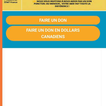
FAIRE UN DON
FAIRE UN DON EN DOLLARS
CANADIENS