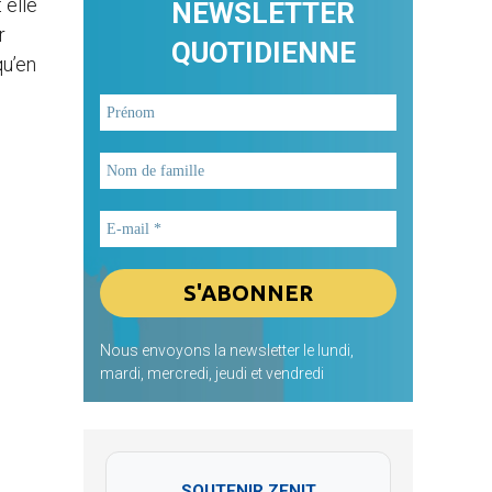
 elle
NEWSLETTER
r
QUOTIDIENNE
qu’en
Nous envoyons la newsletter le lundi,
mardi, mercredi, jeudi et vendredi
SOUTENIR ZENIT