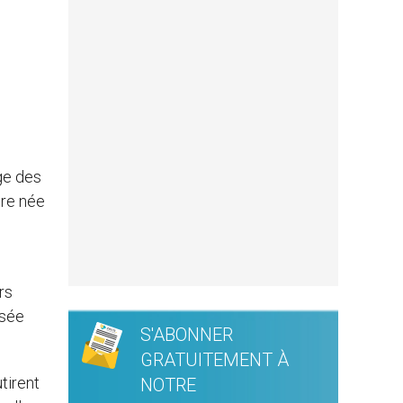
nge des
tre née
rs
ssée
S'ABONNER
GRATUITEMENT À
tirent
NOTRE