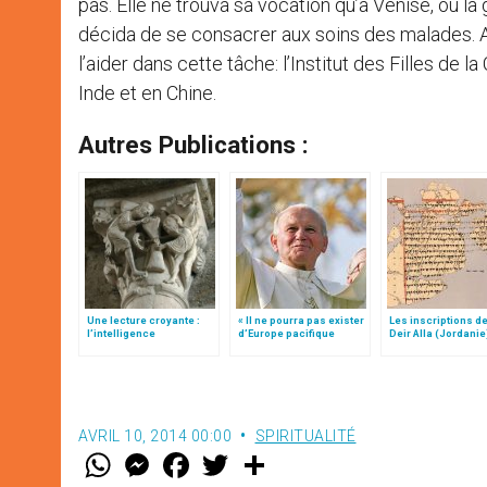
pas. Elle ne trouva sa vocation qu’à Venise, où la g
décida de se consacrer aux soins des malades. A
l’aider dans cette tâche: l’Institut des Filles de l
Inde et en Chine.
Autres Publications :
Une lecture croyante :
« Il ne pourra pas exister
Les inscriptions de
l’intelligence
d’Europe pacifique
Deir Alla (Jordanie
typologique des deux
sans… »: l’Ukraine, dans
Testaments
la vision de Jean-Paul II
AVRIL 10, 2014 00:00
SPIRITUALITÉ
W
M
F
T
S
h
e
a
w
h