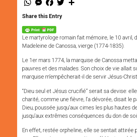
h
e
a
w
h
a
s
c
i
a
t
s
e
t
r
Share this Entry
s
e
b
t
e
A
n
o
e
p
g
o
r
p
e
k
Le martyrologe romain fait mémoire, le 10 avril, 
r
Madeleine de Canossa, vierge (1774-1835).
Le 1er mars 1774, la marquise de Canossa mettait 
pauvres et des malades. Son choix de vie allait sca
marquise m’empêcherait-il de servir Jésus-Chris
“Dieu seul et Jésus crucifié” serait sa devise: elle
charité, comme une fièvre, l’a dévorée, disait le 
Dieu, poussée jusqu’aux cimes les plus hautes de
jusqu’aux extrêmes conséquences du don de soi 
En effet, restée orpheline, elle se sentait attirée