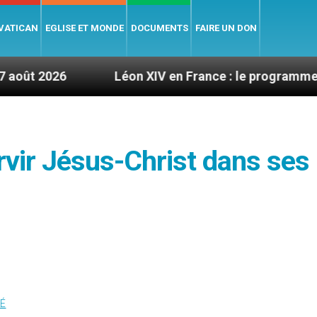
 VATICAN
EGLISE ET MONDE
DOCUMENTS
FAIRE UN DON
Léon XIV en France : le programme détaillé de sa 
vir Jésus-Christ dans ses
TÉ