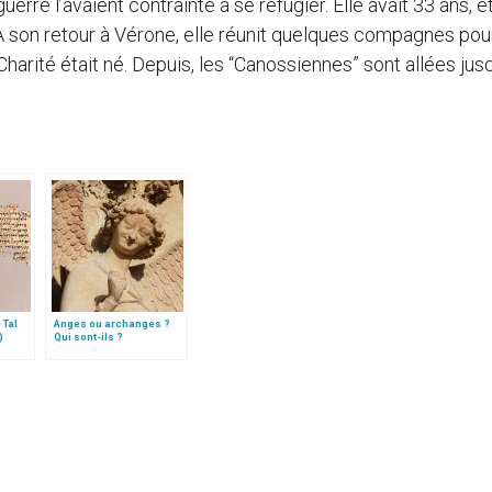
uerre l’avaient contrainte à se réfugier. Elle avait 33 ans, et
 son retour à Vérone, elle réunit quelques compagnes pou
a Charité était né. Depuis, les “Canossiennes” sont allées jus
 Tal
Anges ou archanges ?
)
Qui sont-ils ?