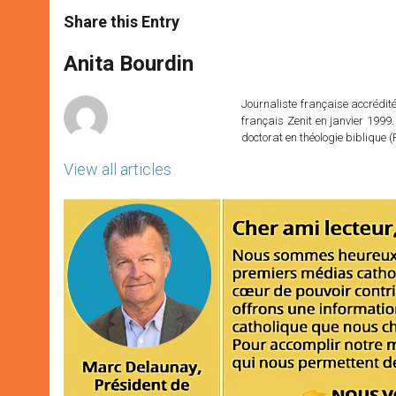
a
s
c
i
a
t
s
e
t
r
Share this Entry
s
e
b
t
e
A
n
o
e
p
g
o
r
Anita Bourdin
p
e
k
r
Journaliste française accréditée
français Zenit en janvier 1999.
doctorat en théologie bibliqu
View all articles