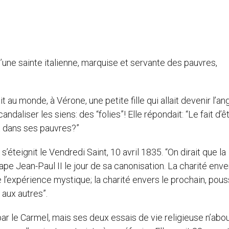
d’une sainte italienne, marquise et servante des pauvres,
au monde, à Vérone, une petite fille qui allait devenir l’a
ndaliser les siens: des “folies”! Elle répondait: “Le fait d’ê
t dans ses pauvres?”
 s’éteignit le Vendredi Saint, 10 avril 1835. “On dirait que la
pape Jean-Paul II le jour de sa canonisation. La charité enve
 l’expérience mystique; la charité envers le prochain, pou
aux autres”.
 par le Carmel, mais ses deux essais de vie religieuse n’abou