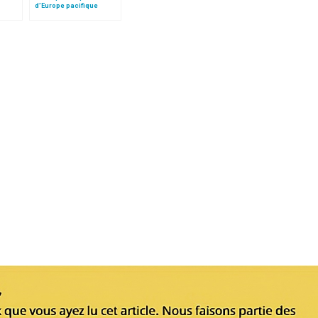
d’Europe pacifique
sans… »: l’Ukraine, dans
la vision de Jean-Paul II