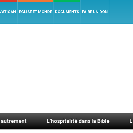
 VATICAN
EGLISE ET MONDE
DOCUMENTS
FAIRE UN DON
L’hospitalité dans la Bible
Le cardinal Av