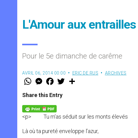
L'Amour aux entrailles
Pour le 5e dimanche de carême
AVRIL 06, 2014 00:00
ERIC DE RUS
ARCHIVES
W
M
F
T
S
h
e
a
w
h
a
s
c
i
a
t
s
e
t
r
Share this Entry
s
e
b
t
e
A
n
o
e
p
g
o
r
p
e
k
<p> Tu m’as séduit sur les monts élevés
r
Là où ta pureté enveloppe l’azur,