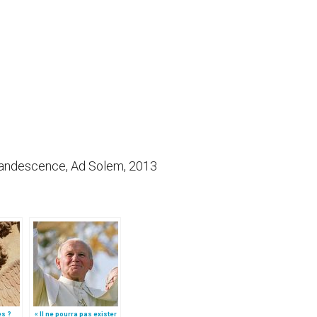
descence, Ad Solem, 2013
es ?
« Il ne pourra pas exister