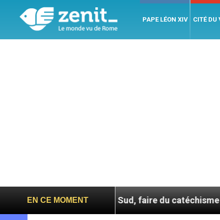
PAPE LÉON XIV
CITÉ DU
En Corée du Sud, faire du catéchisme autrement
EN CE MOMENT