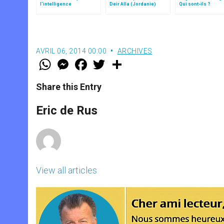
l’intelligence
Deir Alla (Jordanie)
Qui sont-ils ?
typologique des deux
Testaments
AVRIL 06, 2014 00:00
ARCHIVES
W
M
F
T
S
h
e
a
w
h
a
s
c
i
a
t
s
e
t
r
Share this Entry
s
e
b
t
e
A
n
o
e
p
g
o
r
Eric de Rus
p
e
k
r
View all articles