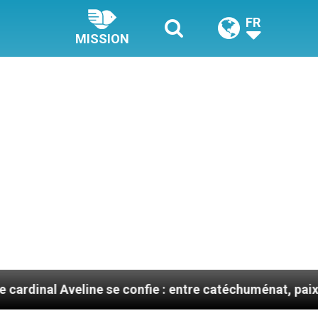
FR
MISSION
eline se confie : entre catéchuménat, paix et défis mig