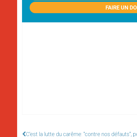
FAIRE UN D
C'est la lutte du carême: "contre nos défauts", 