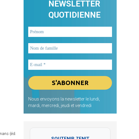
NEWSLETTER
QUOTIDIENNE
Nous envoyons la newsletter le lundi,
mardi, mercredi, jeudi et vendredi
omans (éd.
SOUTENIR ZENIT