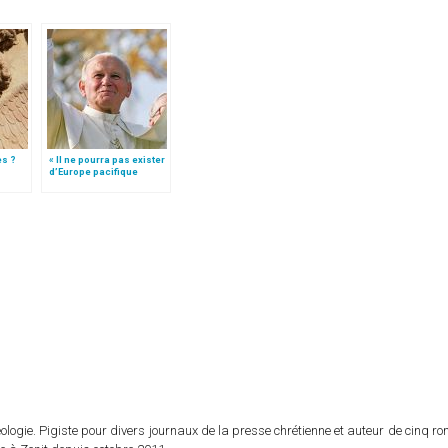
es ?
« Il ne pourra pas exister
d’Europe pacifique
sans… »: l’Ukraine, dans
la vision de Jean-Paul II
logie. Pigiste pour divers journaux de la presse chrétienne et auteur de cinq r