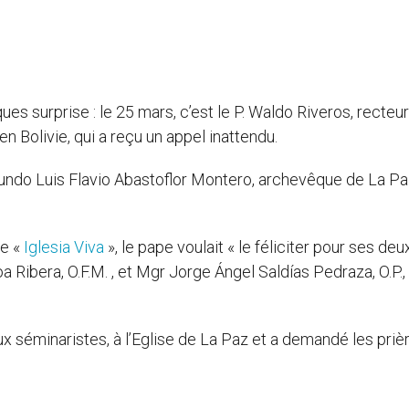
s surprise : le 25 mars, c’est le P. Waldo Riveros, recteu
n Bolivie, qui a reçu un appel inattendu.
undo Luis Flavio Abastoflor Montero, archevêque de La Pa
ne «
Iglesia Viva
», le pape voulait « le féliciter pour ses deu
 Ribera, O.F.M. , et Mgr Jorge Ángel Saldías Pedraza, O.P.,
ux séminaristes, à l’Eglise de La Paz et a demandé les priè