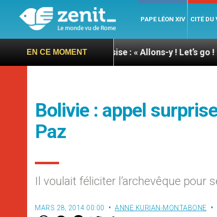
PAPE LÉON XIV
CITÉ DU
e du pape à Assise : « Allons-y ! Let’s go ! »
Nic
EN CE MOMENT
Bolivie : appel surpri
Paz
Il voulait féliciter l’archevêque pour
MARS 28, 2014 00:00
ANNE KURIAN-MONTABONE
W
M
F
T
S