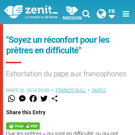
FR
MISSION
"Soyez un réconfort pour les
prêtres en difficulté"
Exhortation du pape aux francophones
MARS 26, 2014 00:00
FRANCIS NULL
PAPES
W
M
F
T
S
h
e
a
w
h
a
s
c
i
a
t
s
e
t
r
Share this Entry
s
e
b
t
e
A
n
o
e
p
g
o
r
p
e
k
Que les prêtres « qui sont en difficulté, ou qui ont
r