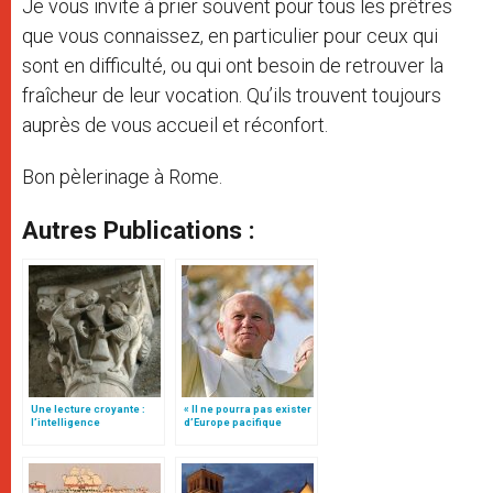
Je vous invite à prier souvent pour tous les prêtres
que vous connaissez, en particulier pour ceux qui
sont en difficulté, ou qui ont besoin de retrouver la
fraîcheur de leur vocation. Qu’ils trouvent toujours
auprès de vous accueil et réconfort.
Bon pèlerinage à Rome.
Autres Publications :
Une lecture croyante :
« Il ne pourra pas exister
l’intelligence
d’Europe pacifique
typologique des deux
sans… »: l’Ukraine, dans
Testaments
la vision de Jean-Paul II