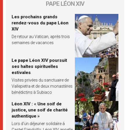
PAPE LÉON XIV
Les prochains grands
rendez-vous du pape Léon
XIV
De retour au Vatican, après trois
semaines de vacances
Le pape Léon XIV poursuit
ses haltes spirituelles
estivales
Visites privées du sanctuaire de
Vallepietra et de deux monastères
bénédictins à Subiaco
Léon XIV : « Une soif de
justice, une soif de charité
authentique »
Lors d’un déjeuner solidaire à
Castel Gandolfo, Léon XIV appelle