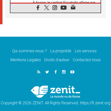
À Assise, le cardinal Pizzaballa affirme que
«les chrétiens veulent la paix»
06.08.2026
Au Mexique, le cardinal Parolin invite à être
aux côtés des marginalisées
06.08.2026
À Assise, le Pape invite les jeunes à
«construire la civilisation de l'amour»
05.08.2026
La visite du Pape en Argentine portera «un
message de paix et de dignité humaine»
Qui sommes-nous ?
La propriété
Les services
05.08.2026
Mentions Legales
Droits d’auteur
Contactez-nous
«La visite du Pape en Uruguay renforcera
l'espérance» affirme Mgr Tróccoli
05.08.2026
Le nonce en Ukraine: «Il est inquiétant
d'entendre ceux qui bénissent la guerre»
05.08.2026
Léon XIV au Pérou, une lueur d'espoir pour
un peuple en quête de paix
Copyright © 2026 ZENIT. All Rights Reserved. https://fr.zenit.org