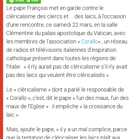
p
e
k
Le pape François met en garde contre le
r
cléricalisme des clercs et … des laïcs, à l’occasion
d’une rencontre, ce samedi 22 mars, en la salle
Clémentine du palais apostolique du Vatican, avec
les membres de l’association «
Corallo
« , un réseau
de radios et télévisions italiennes d’inspiration
catholique présent dans toutes les régions de
l’Italie : « il n’y aurait pas de cléricalisme s’il n’y avait
pas des laïcs qui veulent être cléricalisés ».
Le « cléricalisme » dont a parlé le responsable de
« Corallo », c’est, dit le pape « l’un des maux, l’un des
maux de l’Eglise » : il empêche « la croissance du
laïc ».
Mais, ajoute le pape, « il y a un mal complice, parce
que la tentation de cléricaliser les laïcs plaît aux