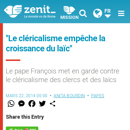
FR
MISSION
"Le cléricalisme empêche la
croissance du laïc"
Le pape François met en garde contre
le cléricalisme des clercs et des laïcs
MARS 22, 2014 00:00
ANITA BOURDIN
PAPES
W
M
F
T
S
h
e
a
w
h
a
s
c
i
a
t
s
e
t
r
Share this Entry
s
e
b
t
e
A
n
o
e
p
g
o
r