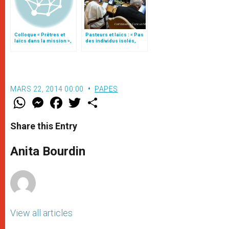
Colloque « Prêtres et
Pasteurs et laïcs : « Pas
laïcs dans la mission »,
des individus isolés,
intervention de Mgr Le
mais un peuple qui
Saux
évangélise »
MARS 22, 2014 00:00
PAPES
W
M
F
T
S
h
e
a
w
h
a
s
c
i
a
t
s
e
t
r
Share this Entry
s
e
b
t
e
A
n
o
e
p
g
o
r
Anita Bourdin
p
e
k
r
View all articles