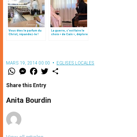
Vous êtes le parfum du
La guerre, c’est faire le
Christ, répandez-le !
choix « de Caïn », déplore
le pape François
MARS 19, 2014 00:00
EGLISES LOCALES
W
M
F
T
S
h
e
a
w
h
a
s
c
i
a
t
s
e
t
r
Share this Entry
s
e
b
t
e
A
n
o
e
p
g
o
r
Anita Bourdin
p
e
k
r