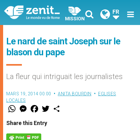
FR
MISSION
Le nard de saint Joseph sur le
blason du pape
La fleur qui intriguait les journalistes
MARS 19, 2014 00:00
ANITA BOURDIN
EGLISES
LOCALES
W
M
F
T
S
h
e
a
w
h
a
s
c
i
a
t
s
e
t
r
Share this Entry
s
e
b
t
e
A
n
o
e
p
g
o
r