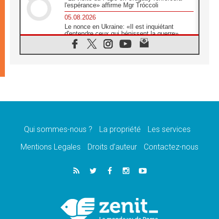
l'espérance» affirme Mgr Tróccoli
05.08.2026
Le nonce en Ukraine: «Il est inquiétant
d'entendre ceux qui bénissent la guerre»
05.08.2026
Léon XIV au Pérou, une lueur d'espoir pour
un peuple en quête de paix
05.08.2026
SCEAM: L'Église en Afrique vers
l'Assemblée ecclésiale de 2028 depuis
Addis-Abeba
05.08.2026
Le Pape exprime ses condoléances suite au
décès du cardinal Júlio Langa
Qui sommes-nous ?
La propriété
Les services
05.08.2026
Mentions Legales
Droits d’auteur
Contactez-nous
Le Pape attendu en novembre en Uruguay,
en Argentine et au Pérou
05.08.2026
Audience générale: la prière est un acte
d'espérance
04.08.2026
Léon XIV invite les Chevaliers de Colomb à
être des «prophètes de l'harmonie»