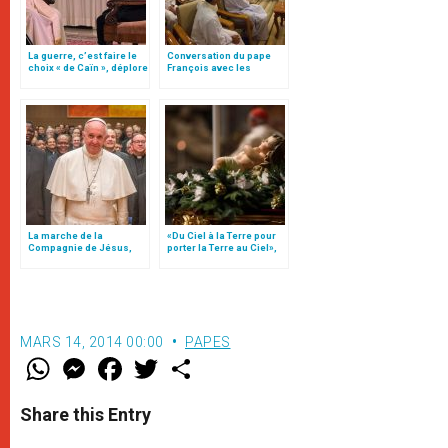
La guerre, c’est faire le
Conversation du pape
choix « de Caïn », déplore
François avec les
le pape François
jésuites de Birmanie, par
le p. Antonio Spadaro SJ
La marche de la
«Du Ciel à la Terre pour
Compagnie de Jésus,
porter la Terre au Ciel»,
pour la consolation du
par Mgr Francesco Follo
monde
MARS 14, 2014 00:00
PAPES
W
M
F
T
S
h
e
a
w
h
a
s
c
i
a
t
s
e
t
r
Share this Entry
s
e
b
t
e
A
n
o
e