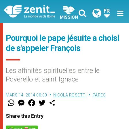
FR
MISSION
Pourquoi le pape jésuite a choisi
de s'appeler François
Les affinités spirituelles entre le
Poverello et saint Ignace
MARS 14, 2014 00:00
NICOLA ROSETTI
PAPES
W
M
F
T
S
h
e
a
w
h
a
s
c
i
a
t
s
e
t
r
Share this Entry
s
e
b
t
e
A
n
o
e
p
g
o
r