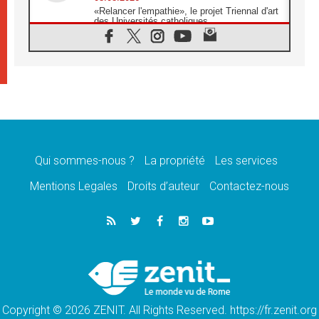
«Relancer l'empathie», le projet Triennal d'art
des Universités catholiques
08.08.2026
Signis 2026, donner la parole aux religieuses
catholiques
08.08.2026
Au Bangladesh, l'Église accompagne les
Dalits sur le chemin de la dignité
07.08.2026
Philippines: le vicariat apostolique de
Calapan devient un diocèse
Qui sommes-nous ?
La propriété
Les services
07.08.2026
Congo-Brazzaville: le 15 août, entre solennité
Mentions Legales
Droits d’auteur
Contactez-nous
de l'Assomption et mémoire nationale
07.08.2026
«La paix commence par l'empathie» estime
le cardinal Parolin
07.08.2026
En Colombie, «la paix ne s'achète pas avec
une signature»
Copyright © 2026 ZENIT. All Rights Reserved. https://fr.zenit.org