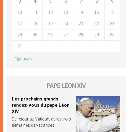
3
4
5
6
7
8
9
10
11
12
13
14
15
16
17
18
19
20
21
22
23
24
25
26
27
28
29
30
31
« Fév
Avr »
PAPE LÉON XIV
Les prochains grands
rendez-vous du pape Léon
XIV
De retour au Vatican, après trois
semaines de vacances