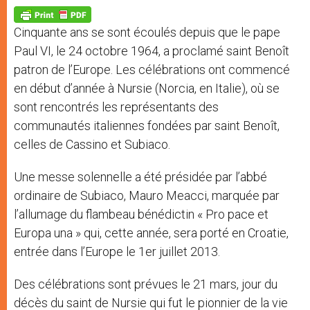
A
n
o
e
p
g
o
r
p
e
k
Cinquante ans se sont écoulés depuis que le pape
r
Paul VI, le 24 octobre 1964, a proclamé saint Benoît
patron de l’Europe. Les célébrations ont commencé
en début d’année à Nursie (Norcia, en Italie), où se
sont rencontrés les représentants des
communautés italiennes fondées par saint Benoît,
celles de Cassino et Subiaco.
Une messe solennelle a été présidée par l’abbé
ordinaire de Subiaco, Mauro Meacci, marquée par
l’allumage du flambeau bénédictin « Pro pace et
Europa una » qui, cette année, sera porté en Croatie,
entrée dans l’Europe le 1er juillet 2013.
Des célébrations sont prévues le 21 mars, jour du
décès du saint de Nursie qui fut le pionnier de la vie