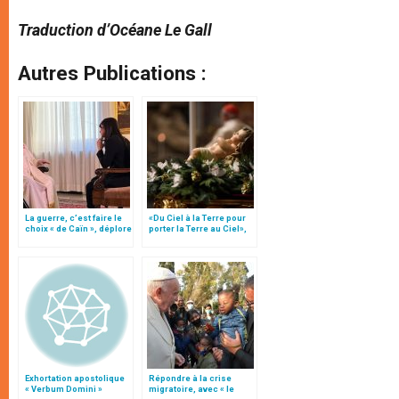
Traduction d’Océane Le Gall
Autres Publications :
La guerre, c’est faire le
«Du Ciel à la Terre pour
choix « de Caïn », déplore
porter la Terre au Ciel»,
le pape François
par Mgr Francesco Follo
Exhortation apostolique
Répondre à la crise
« Verbum Domini »
migratoire, avec « le