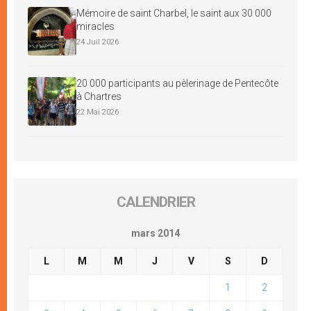
Mémoire de saint Charbel, le saint aux 30 000
miracles
24 Juil 2026
20 000 participants au pèlerinage de Pentecôte
à Chartres
22 Mai 2026
CALENDRIER
mars 2014
L
M
M
J
V
S
D
1
2