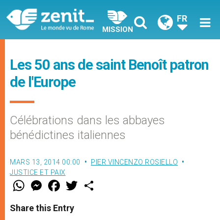
FR
MISSION
Les 50 ans de saint Benoît patron
de l'Europe
Célébrations dans les abbayes
bénédictines italiennes
MARS 13, 2014 00:00
PIER VINCENZO ROSIELLO
JUSTICE ET PAIX
W
M
F
T
S
h
e
a
w
h
a
s
c
i
a
t
s
e
t
r
Share this Entry
s
e
b
t
e