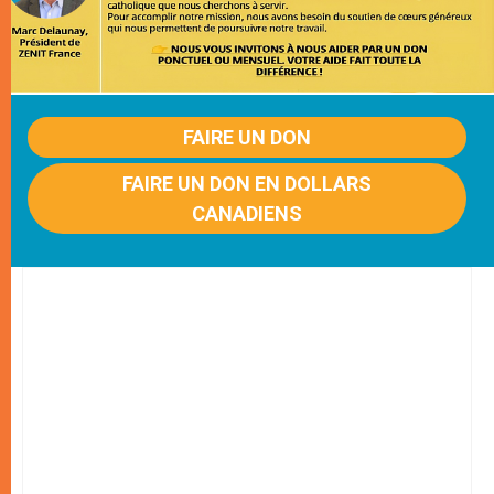
FAIRE UN DON
FAIRE UN DON EN DOLLARS
CANADIENS