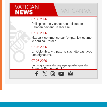
07.08.2026
Philippines: le vicariat apostolique de
Calapan devient un diocèse
07.08.2026
«La paix commence par l'empathie» estime
le cardinal Parolin
07.08.2026
En Colombie, «la paix ne s'achète pas avec
une signature»
07.08.2026
Le programme du voyage apostolique du
Pape en France dévoilé
07.08.2026
1ère Conférence continentale sur l'éducation
catholique en Afrique
07.08.2026
Un logo symbolique pour la venue du Pape
en France
07.08.2026
Cardinal Rossi: «La venue du Pape Léon en