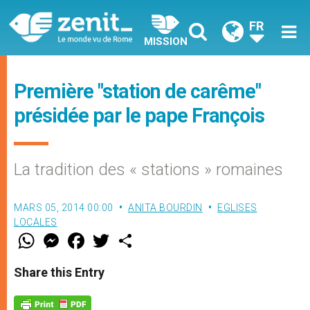
FR
MISSION
Première "station de carême"
présidée par le pape François
La tradition des « stations » romaines
MARS 05, 2014 00:00
ANITA BOURDIN
EGLISES
LOCALES
W
M
F
T
S
h
e
a
w
h
a
s
c
i
a
t
s
e
t
r
Share this Entry
s
e
b
t
e
A
n
o
e
p
g
o
r