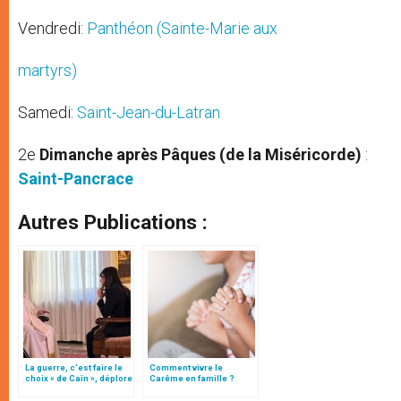
Vendredi:
Panthéon (Sainte-Marie aux
martyrs)
Samedi:
Saint-Jean-du-Latran
2e
Dimanche après Pâques (de la Miséricorde)
:
Saint-Pancrace
Autres Publications :
La guerre, c’est faire le
Comment vivre le
choix « de Caïn », déplore
Carême en famille ?
le pape François