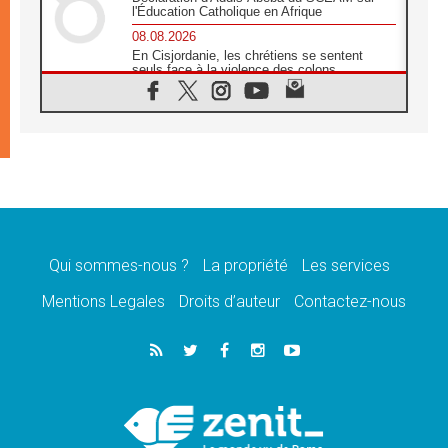
l'Éducation Catholique en Afrique
08.08.2026
En Cisjordanie, les chrétiens se sentent
seuls face à la violence des colons
08.08.2026
Léon XIV au sanctuaire de Notre Dame du
Bon Conseil à Genazzano en septembre
08.08.2026
Léon XIV: Sainte Agathe aide à contempler
la victoire de l'amour sur la mort
08.08.2026
«Relancer l'empathie», le projet Triennal d'art
des Universités catholiques
Qui sommes-nous ?
La propriété
Les services
08.08.2026
Signis 2026, donner la parole aux religieuses
Mentions Legales
Droits d’auteur
Contactez-nous
catholiques
08.08.2026
Au Bangladesh, l'Église accompagne les
Dalits sur le chemin de la dignité
07.08.2026
Philippines: le vicariat apostolique de
Calapan devient un diocèse