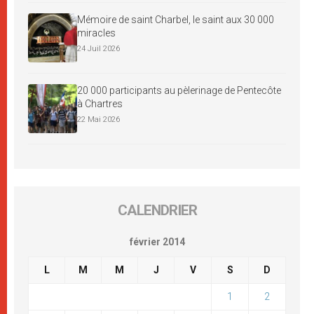
Mémoire de saint Charbel, le saint aux 30 000
miracles
24 Juil 2026
20 000 participants au pèlerinage de Pentecôte
à Chartres
22 Mai 2026
CALENDRIER
février 2014
L
M
M
J
V
S
D
1
2