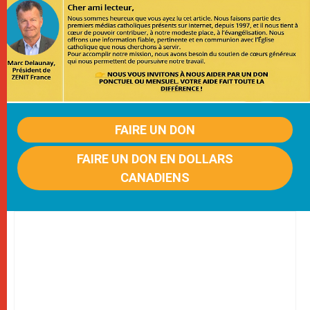
FAIRE UN DON
FAIRE UN DON EN DOLLARS
CANADIENS