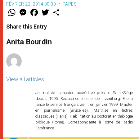
FÉVRIER 22, 2014 00:00
PAPES
W
M
F
T
S
h
e
a
w
h
a
s
c
i
a
t
s
e
t
r
Share this Entry
s
e
b
t
e
A
n
o
e
p
g
o
r
Anita Bourdin
p
e
k
r
View all articles
Journaliste française accréditée près le Saint-Siège
depuis 1995. Rédactrice en chef de fr.zenit.org. Elle a
lancé le service français Zenit en janvier 1999. Master
en journalisme (Bruxelles). Maîtrise en lettres
classiques (Paris). Habilitation au doctorat en théologie
biblique (Rome). Correspondante à Rome de Radio
Espérance.