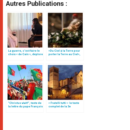
Autres Publications :
La guerre, c’est faire le
«Du Ciel à la Terre pour
choix « de Caïn », déplore
porter la Terre au Ciel»,
le pape François
par Mgr Francesco Follo
"Christus vivit!", texte de
« Fratelli tutti »: le texte
la lettre du pape François
complet de la 3e
aux jeunes du monde
encyclique du pape
François