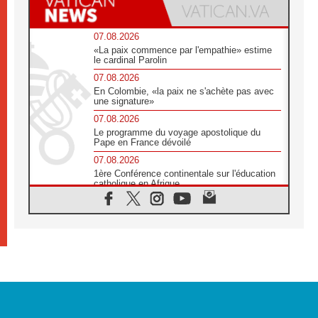
07.08.2026
«La paix commence par l'empathie» estime
le cardinal Parolin
07.08.2026
En Colombie, «la paix ne s'achète pas avec
une signature»
07.08.2026
Le programme du voyage apostolique du
Pape en France dévoilé
07.08.2026
1ère Conférence continentale sur l'éducation
catholique en Afrique
07.08.2026
Un logo symbolique pour la venue du Pape
en France
07.08.2026
Cardinal Rossi: «La venue du Pape Léon en
Argentine est un hommage à François»
07.08.2026
Hiroshima et Nagasaki, 81 ans après,
lancement des «dix jours de prière pour la
paix»