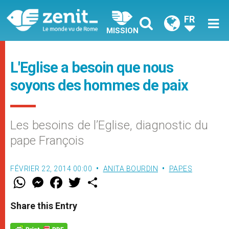
FR
MISSION
L'Eglise a besoin que nous
soyons des hommes de paix
Les besoins de l’Eglise, diagnostic du
pape François
FÉVRIER 22, 2014 00:00
ANITA BOURDIN
PAPES
W
M
F
T
S
h
e
a
w
h
a
s
c
i
a
t
s
e
t
r
Share this Entry
s
e
b
t
e
A
n
o
e
p
g
o
r