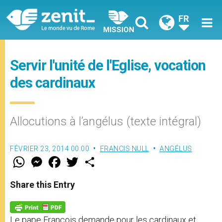
FR
MISSION
Servir l'unité de l'Eglise, vocation
des cardinaux
Allocutions à l’angélus (texte intégral)
FÉVRIER 23, 2014 00:00
FRANCIS NULL
ANGÉLUS
W
M
F
T
S
h
e
a
w
h
a
s
c
i
a
t
s
e
t
r
Share this Entry
s
e
b
t
e
A
n
o
e
p
g
o
r
p
e
k
Le pape François demande pour les cardinaux et
r