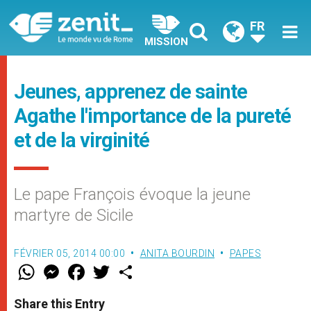
FR
MISSION
Jeunes, apprenez de sainte
Agathe l'importance de la pureté
et de la virginité
Le pape François évoque la jeune
martyre de Sicile
FÉVRIER 05, 2014 00:00
ANITA BOURDIN
PAPES
W
M
F
T
S
h
e
a
w
h
a
s
c
i
a
t
s
e
t
r
Share this Entry
s
e
b
t
e