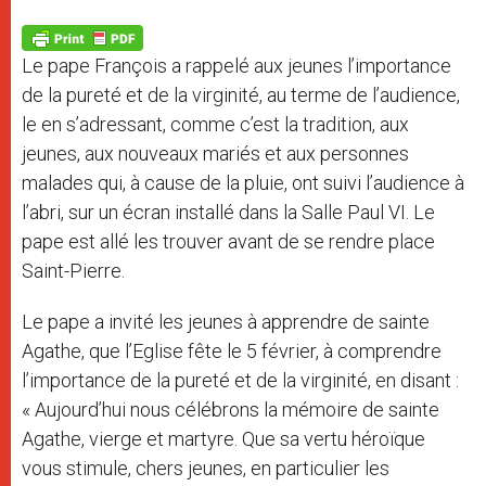
A
n
o
e
p
g
o
r
p
e
k
Le pape François a rappelé aux jeunes l’importance
r
de la pureté et de la virginité, au terme de l’audience,
le en s’adressant, comme c’est la tradition, aux
jeunes, aux nouveaux mariés et aux personnes
malades qui, à cause de la pluie, ont suivi l’audience à
l’abri, sur un écran installé dans la Salle Paul VI. Le
pape est allé les trouver avant de se rendre place
Saint-Pierre.
Le pape a invité les jeunes à apprendre de sainte
Agathe, que l’Eglise fête le 5 février, à comprendre
l’importance de la pureté et de la virginité, en disant :
« Aujourd’hui nous célébrons la mémoire de sainte
Agathe, vierge et martyre. Que sa vertu héroïque
vous stimule, chers jeunes, en particulier les