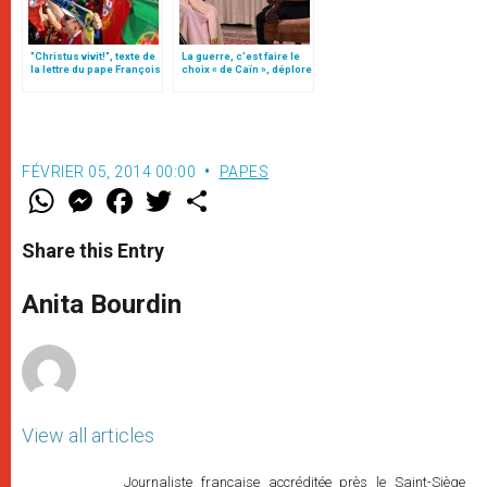
"Christus vivit!", texte de
La guerre, c’est faire le
la lettre du pape François
choix « de Caïn », déplore
aux jeunes du monde
le pape François
FÉVRIER 05, 2014 00:00
PAPES
W
M
F
T
S
h
e
a
w
h
a
s
c
i
a
t
s
e
t
r
Share this Entry
s
e
b
t
e
A
n
o
e
p
g
o
r
Anita Bourdin
p
e
k
r
View all articles
Journaliste française accréditée près le Saint-Siège