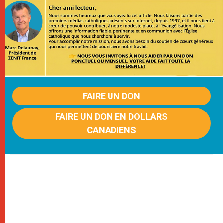
FAIRE UN DON
FAIRE UN DON EN DOLLARS
CANADIENS