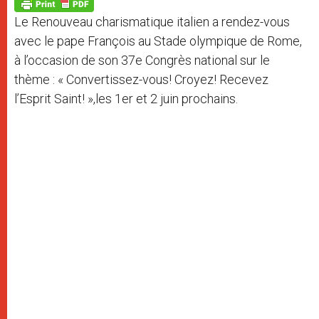
p
g
o
r
p
e
k
Le Renouveau charismatique italien a rendez-vous
r
avec le pape François au Stade olympique de Rome,
à l’occasion de son 37e Congrès national sur le
thème : « Convertissez-vous! Croyez! Recevez
l’Esprit Saint! »,les 1er et 2 juin prochains.