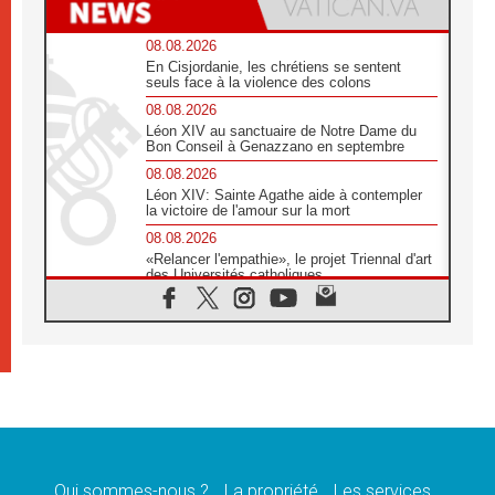
08.08.2026
En Cisjordanie, les chrétiens se sentent
seuls face à la violence des colons
08.08.2026
Léon XIV au sanctuaire de Notre Dame du
Bon Conseil à Genazzano en septembre
08.08.2026
Léon XIV: Sainte Agathe aide à contempler
la victoire de l'amour sur la mort
08.08.2026
«Relancer l'empathie», le projet Triennal d'art
des Universités catholiques
08.08.2026
Signis 2026, donner la parole aux religieuses
catholiques
08.08.2026
Au Bangladesh, l'Église accompagne les
Dalits sur le chemin de la dignité
07.08.2026
Philippines: le vicariat apostolique de
Calapan devient un diocèse
Qui sommes-nous ?
La propriété
Les services
07.08.2026