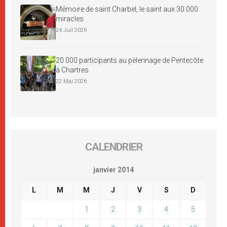
Mémoire de saint Charbel, le saint aux 30 000
miracles
24 Juil 2026
20 000 participants au pèlerinage de Pentecôte
à Chartres
22 Mai 2026
CALENDRIER
janvier 2014
L
M
M
J
V
S
D
1
2
3
4
5