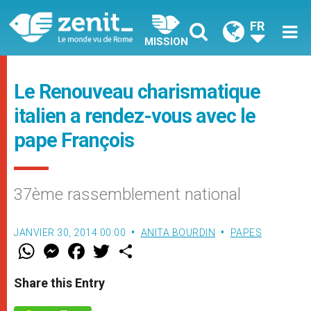
FR
MISSION
Le Renouveau charismatique
italien a rendez-vous avec le
pape François
37ème rassemblement national
JANVIER 30, 2014 00:00
ANITA BOURDIN
PAPES
W
M
F
T
S
h
e
a
w
h
a
s
c
i
a
t
s
e
t
r
Share this Entry
s
e
b
t
e
A
n
o
e