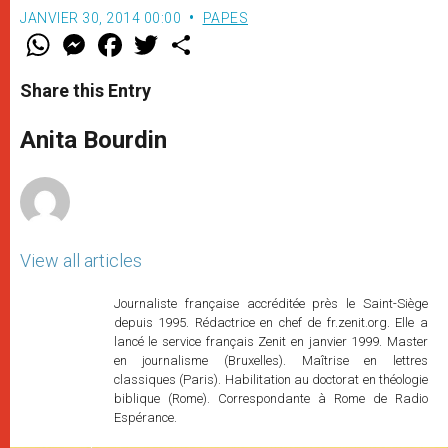
JANVIER 30, 2014 00:00
PAPES
W
M
F
T
S
h
e
a
w
h
a
s
c
i
a
t
s
e
t
r
Share this Entry
s
e
b
t
e
A
n
o
e
p
g
o
r
Anita Bourdin
p
e
k
r
View all articles
Journaliste française accréditée près le Saint-Siège
depuis 1995. Rédactrice en chef de fr.zenit.org. Elle a
lancé le service français Zenit en janvier 1999. Master
en journalisme (Bruxelles). Maîtrise en lettres
classiques (Paris). Habilitation au doctorat en théologie
biblique (Rome). Correspondante à Rome de Radio
Espérance.