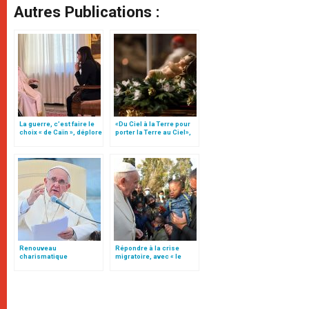
Autres Publications :
La guerre, c’est faire le
«Du Ciel à la Terre pour
choix « de Caïn », déplore
porter la Terre au Ciel»,
le pape François
par Mgr Francesco Follo
Renouveau
Répondre à la crise
charismatique
migratoire, avec « le
catholique : pas de
style de l’humanité »!
pouvoir à vie!
(texte complet)