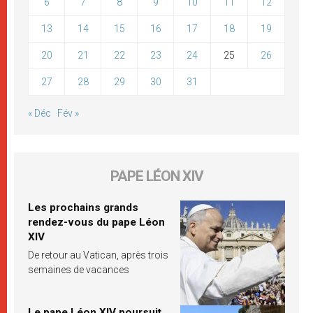
6
7
8
9
10
11
12
13
14
15
16
17
18
19
20
21
22
23
24
25
26
27
28
29
30
31
« Déc
Fév »
PAPE LÉON XIV
Les prochains grands
rendez-vous du pape Léon
XIV
De retour au Vatican, après trois
semaines de vacances
Le pape Léon XIV poursuit