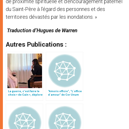
de proximité spirituelle et d’encouragement paternel
du Saint-Père à l’égard des personnes et des
territoires dévastés par les inondations. »
Traduction d’Hugues de Warren
Autres Publications :
La guerre, c’est faire le
"Amoris officio", "L´office
choix « de Caïn », déplore
d´amour" de Cor Unum
le pape François