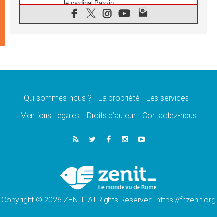
le cardinal Parolin
07.08.2026
En Colombie, «la paix ne s'achète pas avec
une signature»
07.08.2026
Le programme du voyage apostolique du
Pape en France dévoilé
07.08.2026
1ère Conférence continentale sur l'éducation
catholique en Afrique
Qui sommes-nous ?
La propriété
Les services
07.08.2026
Un logo symbolique pour la venue du Pape
Mentions Legales
Droits d’auteur
Contactez-nous
en France
07.08.2026
Cardinal Rossi: «La venue du Pape Léon en
Argentine est un hommage à François»
07.08.2026
Hiroshima et Nagasaki, 81 ans après,
lancement des «dix jours de prière pour la
paix»
Copyright © 2026 ZENIT. All Rights Reserved. https://fr.zenit.org