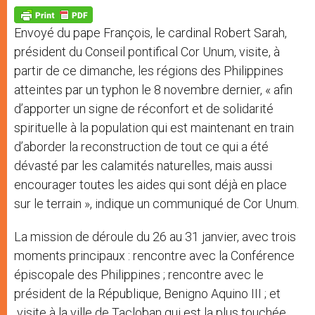
A
n
o
e
p
g
o
r
p
e
k
Envoyé du pape François, le cardinal Robert Sarah,
r
président du Conseil pontifical Cor Unum, visite, à
partir de ce dimanche, les régions des Philippines
atteintes par un typhon le 8 novembre dernier, « afin
d’apporter un signe de réconfort et de solidarité
spirituelle à la population qui est maintenant en train
d’aborder la reconstruction de tout ce qui a été
dévasté par les calamités naturelles, mais aussi
encourager toutes les aides qui sont déjà en place
sur le terrain », indique un communiqué de Cor Unum.
La mission de déroule du 26 au 31 janvier, avec trois
moments principaux : rencontre avec la Conférence
épiscopale des Philippines ; rencontre avec le
président de la République, Benigno Aquino III ; et
visite à la ville de Tacloban qui est la plus touchée