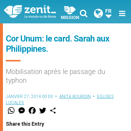
FR
MISSION
Cor Unum: le card. Sarah aux
Philippines.
Mobilisation après le passage du
typhon
JANVIER 27, 2014 00:00
ANITA BOURDIN
EGLISES
LOCALES
W
M
F
T
S
h
e
a
w
h
a
s
c
i
a
t
s
e
t
r
Share this Entry
s
e
b
t
e