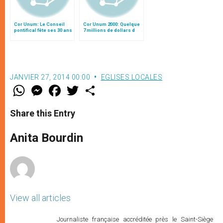
Cor Unum: Le Conseil
Cor Unum 2000: Quelque
pontifical fête ses 30 ans
7 millions de dollars d
´aide de la charité du
pape
JANVIER 27, 2014 00:00
EGLISES LOCALES
W
M
F
T
S
h
e
a
w
h
a
s
c
i
a
t
s
e
t
r
Share this Entry
s
e
b
t
e
A
n
o
e
p
g
o
r
Anita Bourdin
p
e
k
r
View all articles
Journaliste française accréditée près le Saint-Siège