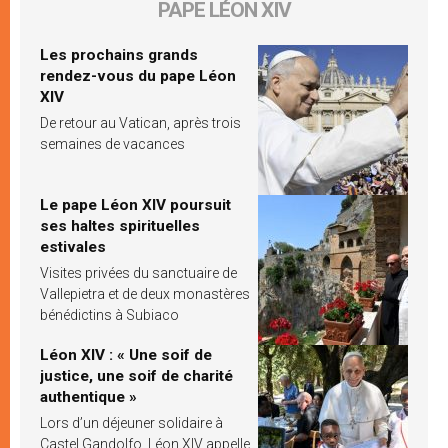
PAPE LÉON XIV
Les prochains grands
rendez-vous du pape Léon
XIV
De retour au Vatican, après trois
semaines de vacances
Le pape Léon XIV poursuit
ses haltes spirituelles
estivales
Visites privées du sanctuaire de
Vallepietra et de deux monastères
bénédictins à Subiaco
Léon XIV : « Une soif de
justice, une soif de charité
authentique »
Lors d’un déjeuner solidaire à
Castel Gandolfo, Léon XIV appelle