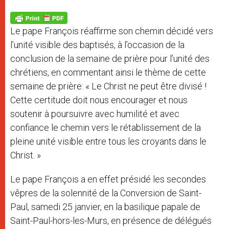
A
n
o
e
p
g
o
r
p
e
k
Le pape François réaffirme son chemin décidé vers
r
l’unité visible des baptisés, à l’occasion de la
conclusion de la semaine de prière pour l’unité des
chrétiens, en commentant ainsi le thème de cette
semaine de prière: « Le Christ ne peut être divisé !
Cette certitude doit nous encourager et nous
soutenir à poursuivre avec humilité et avec
confiance le chemin vers le rétablissement de la
pleine unité visible entre tous les croyants dans le
Christ. »
Le pape François a en effet présidé les secondes
vêpres de la solennité de la Conversion de Saint-
Paul, samedi 25 janvier, en la basilique papale de
Saint-Paul-hors-les-Murs, en présence de délégués