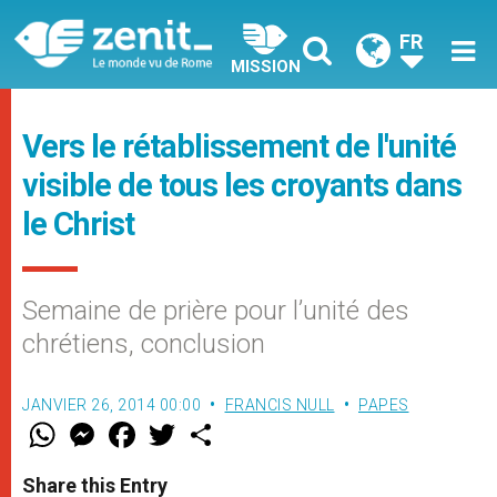
FR
MISSION
Vers le rétablissement de l'unité
visible de tous les croyants dans
le Christ
Semaine de prière pour l’unité des
chrétiens, conclusion
JANVIER 26, 2014 00:00
FRANCIS NULL
PAPES
W
M
F
T
S
h
e
a
w
h
a
s
c
i
a
t
s
e
t
r
Share this Entry
s
e
b
t
e