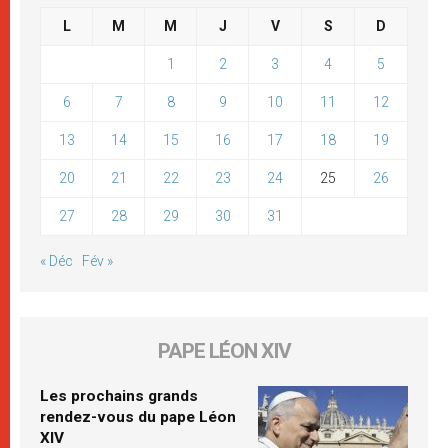
L
M
M
J
V
S
D
1
2
3
4
5
6
7
8
9
10
11
12
13
14
15
16
17
18
19
20
21
22
23
24
25
26
27
28
29
30
31
« Déc
Fév »
PAPE LÉON XIV
Les prochains grands
rendez-vous du pape Léon
XIV