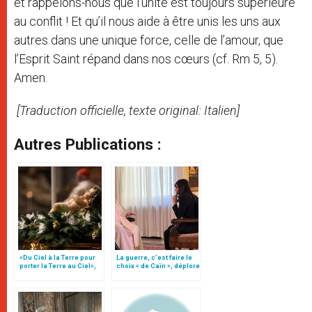
et rappelons-nous que l’unité est toujours supérieure
au conflit ! Et qu’il nous aide à être unis les uns aux
autres dans une unique force, celle de l’amour, que
l’Esprit Saint répand dans nos cœurs (cf. Rm 5, 5).
Amen.
[Traduction officielle, texte original: Italien]
Autres Publications :
«Du Ciel à la Terre pour
La guerre, c’est faire le
porter la Terre au Ciel»,
choix « de Caïn », déplore
par Mgr Francesco Follo
le pape François