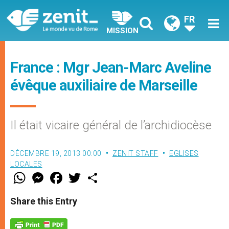
FR
MISSION
France : Mgr Jean-Marc Aveline
évêque auxiliaire de Marseille
Il était vicaire général de l’archidiocèse
DÉCEMBRE 19, 2013 00:00
ZENIT STAFF
EGLISES
LOCALES
W
M
F
T
S
h
e
a
w
h
a
s
c
i
a
t
s
e
t
r
Share this Entry
s
e
b
t
e
A
n
o
e
p
g
o
r