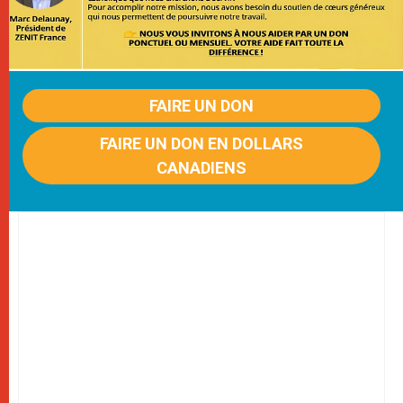
FAIRE UN DON
FAIRE UN DON EN DOLLARS
CANADIENS