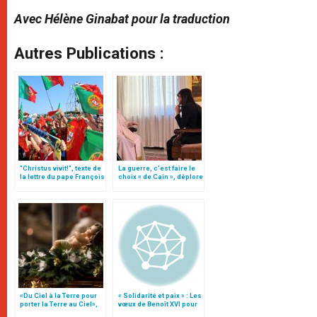
Avec Hélène Ginabat pour la traduction
Autres Publications :
"Christus vivit!", texte de
La guerre, c’est faire le
la lettre du pape François
choix « de Caïn », déplore
aux jeunes du monde
le pape François
«Du Ciel à la Terre pour
« Solidarité et paix » : Les
porter la Terre au Ciel»,
vœux de Benoît XVI pour
par Mgr Francesco Follo
la torche bénédictine