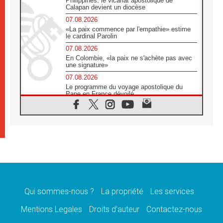
Philippines: le vicariat apostolique de
Calapan devient un diocèse
07.08.2026
«La paix commence par l'empathie» estime
le cardinal Parolin
07.08.2026
En Colombie, «la paix ne s'achète pas avec
une signature»
07.08.2026
Le programme du voyage apostolique du
Pape en France dévoilé
07.08.2026
1ère Conférence continentale sur l'éducation
catholique en Afrique
07.08.2026
Un logo symbolique pour la venue du Pape
en France
07.08.2026
Cardinal Rossi: «La venue du Pape Léon en
Argentine est un hommage à François»
Qui sommes-nous ?
La propriété
Les services
07.08.2026
Hiroshima et Nagasaki, 81 ans après,
Mentions Legales
Droits d’auteur
Contactez-nous
lancement des «dix jours de prière pour la
paix»