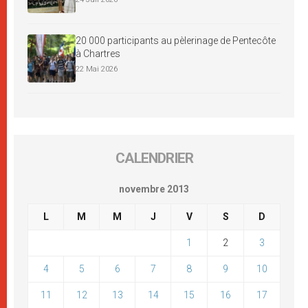
20 000 participants au pèlerinage de Pentecôte
à Chartres
22 Mai 2026
CALENDRIER
novembre 2013
L
M
M
J
V
S
D
1
2
3
4
5
6
7
8
9
10
11
12
13
14
15
16
17