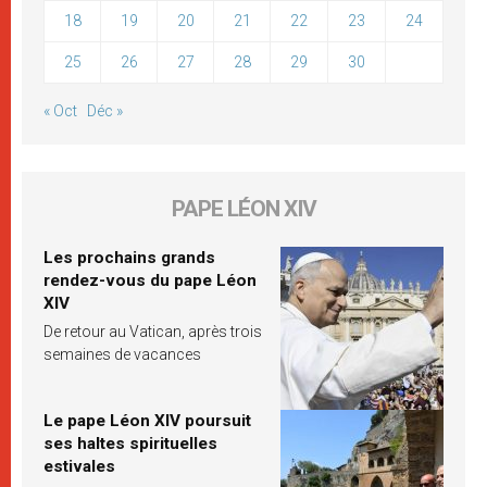
18
19
20
21
22
23
24
25
26
27
28
29
30
« Oct
Déc »
PAPE LÉON XIV
Les prochains grands
rendez-vous du pape Léon
XIV
De retour au Vatican, après trois
semaines de vacances
Le pape Léon XIV poursuit
ses haltes spirituelles
estivales