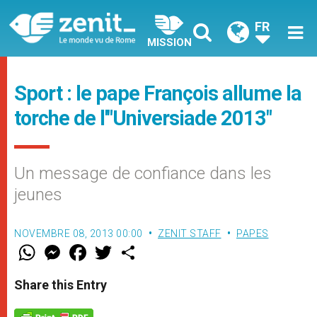
FR
MISSION
Sport : le pape François allume la
torche de l'"Universiade 2013"
Un message de confiance dans les
jeunes
NOVEMBRE 08, 2013 00:00
ZENIT STAFF
PAPES
W
M
F
T
S
h
e
a
w
h
a
s
c
i
a
t
s
e
t
r
Share this Entry
s
e
b
t
e
A
n
o
e
p
g
o
r