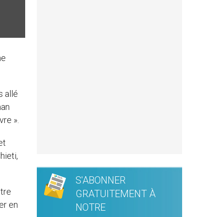
ne
s allé
man
vre ».
et
ieti,
S'ABONNER
ntre
GRATUITEMENT À
er en
NOTRE