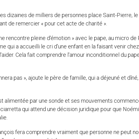
es dizaines de milliers de personnes place Saint-Pierre, l
vant de remercier « pour cet acte de charité ».
ne rencontre pleine d'émotion » avec le pape, au micro de
qui a accueilli le cri d'une enfant en la faisant venir chez l
 l'aider. Cela fait comprendre l'amour inconditionnel du pap
ra pas », ajoute le père de famille, qui a déjeuné et dîné, 
e est alimentée par une sonde et ses mouvements commenc
a Sciarretta qui attend une décision juridique pour que Noémi
lie.
rançois fera comprendre vraiment que personne ne peut n