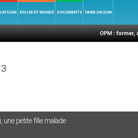
 VATICAN
EGLISE ET MONDE
DOCUMENTS
FAIRE UN DON
OPM : former, animer et
13
une petite fille malade