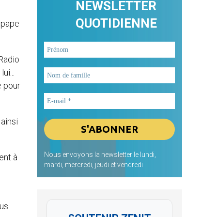
NEWSLETTER
QUOTIDIENNE
e pape
 Radio
ui...
e pour
ainsi
Nous envoyons la newsletter le lundi,
ent à
mardi, mercredi, jeudi et vendredi
ous