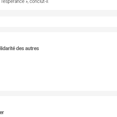
'espérance », conclut-il.
olidarité des autres
er