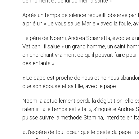
ce moment et de lui donner la santé ».
Après un temps de silence recueilli observé par l
a prié un « Je vous salue Marie » avec la foule, a
Le père de Noemi, Andrea Sciarretta, évoque « u
Vatican : il salue « un grand homme, un saint homme 
en cherchant vraiment ce qu'il pouvait faire pour
ces enfants ».
« Le pape est proche de nous et ne nous abandonne
que son épouse et sa fille, avec le pape.
Noemi a actuellement perdu la déglutition, ell
ralentir : « le temps est vital », s'inquiète Andre
puisse suivre la méthode Stamina, interdite en Ita
« J'espère de tout cœur que le geste du pape F