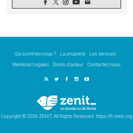
08.08.2026
Léon XIV au sanctuaire de Notre Dame du
Bon Conseil à Genazzano en septembre
08.08.2026
Léon XIV: Sainte Agathe aide à contempler
la victoire de l'amour sur la mort
08.08.2026
«Relancer l'empathie», le projet Triennal d'art
des Universités catholiques
Qui sommes-nous ?
La propriété
Les services
08.08.2026
Signis 2026, donner la parole aux religieuses
Mentions Legales
Droits d’auteur
Contactez-nous
catholiques
08.08.2026
Au Bangladesh, l'Église accompagne les
Dalits sur le chemin de la dignité
07.08.2026
Philippines: le vicariat apostolique de
Calapan devient un diocèse
Copyright © 2026 ZENIT. All Rights Reserved. https://fr.zenit.org