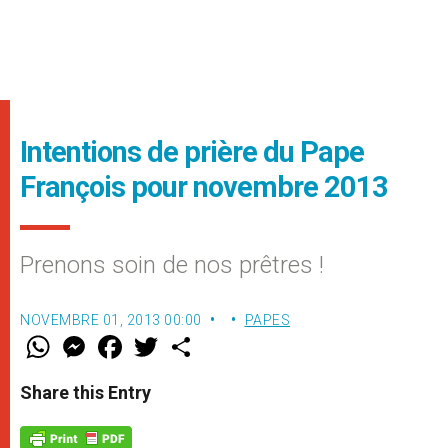
Intentions de prière du Pape
François pour novembre 2013
Prenons soin de nos prêtres !
NOVEMBRE 01, 2013 00:00
PAPES
W
M
F
T
S
h
e
a
w
h
a
s
c
i
a
t
s
e
t
r
Share this Entry
s
e
b
t
e
A
n
o
e
p
g
o
r