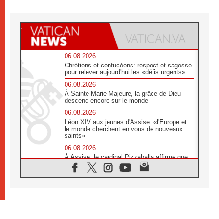
06.08.2026
Chrétiens et confucéens: respect et sagesse
pour relever aujourd'hui les «défis urgents»
06.08.2026
À Sainte-Marie-Majeure, la grâce de Dieu
descend encore sur le monde
06.08.2026
Léon XIV aux jeunes d'Assise: «l'Europe et
le monde cherchent en vous de nouveaux
saints»
06.08.2026
À Assise, le cardinal Pizzaballa affirme que
«les chrétiens veulent la paix»
06.08.2026
Au Mexique, le cardinal Parolin invite à être
aux côtés des marginalisées
06.08.2026
À Assise, le Pape invite les jeunes à