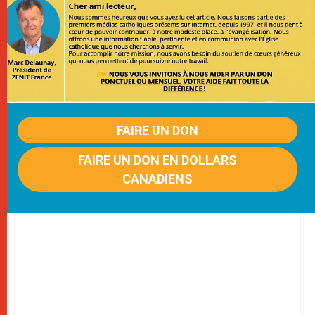
FAIRE UN DON
FAIRE UN DON EN DOLLARS
CANADIENS