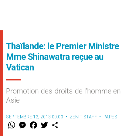
Thaïlande: le Premier Ministre
Mme Shinawatra reçue au
Vatican
Promotion des droits de l’homme en
Asie
SEPTEMBRE 12, 2013 00:00
ZENIT STAFF
PAPES
W
M
F
T
S
h
e
a
w
h
a
s
c
i
a