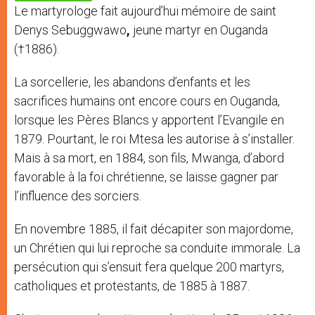
p
e
k
Le martyrologe fait aujourd’hui mémoire de saint
r
Denys Sebuggwawo
,
jeune martyr en Ouganda
(†1886).
La sorcellerie, les abandons d’enfants et les
sacrifices humains ont encore cours en Ouganda,
lorsque les Pères Blancs y apportent l’Evangile en
1879. Pourtant, le roi Mtesa les autorise à s’installer.
Mais à sa mort, en 1884, son fils, Mwanga, d’abord
favorable à la foi chrétienne, se laisse gagner par
l’influence des sorciers.
En novembre 1885, il fait décapiter son majordome,
un Chrétien qui lui reproche sa conduite immorale. La
persécution qui s’ensuit fera quelque 200 martyrs,
catholiques et protestants, de 1885 à 1887.