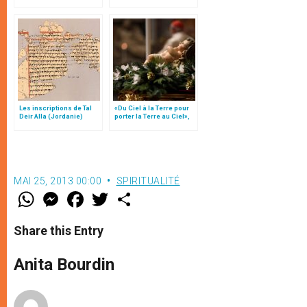
le pape François
Les inscriptions de Tal
«Du Ciel à la Terre pour
Deir Alla (Jordanie)
porter la Terre au Ciel»,
par Mgr Francesco Follo
MAI 25, 2013 00:00
SPIRITUALITÉ
W
M
F
T
S
h
e
a
w
h
a
s
c
i
a
t
s
e
t
r
Share this Entry
s
e
b
t
e
A
n
o
e
p
g
o
r
Anita Bourdin
p
e
k
r