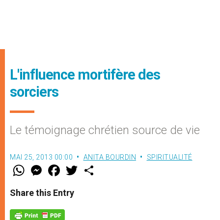
L'influence mortifère des
sorciers
Le témoignage chrétien source de vie
MAI 25, 2013 00:00
ANITA BOURDIN
SPIRITUALITÉ
W
M
F
T
S
h
e
a
w
h
a
s
c
i
a
t
s
e
t
r
Share this Entry
s
e
b
t
e
A
n
o
e
p
g
o
r