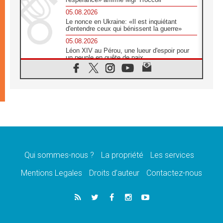
05.08.2026
Le nonce en Ukraine: «Il est inquiétant
d'entendre ceux qui bénissent la guerre»
05.08.2026
Léon XIV au Pérou, une lueur d'espoir pour
un peuple en quête de paix
05.08.2026
SCEAM: L'Église en Afrique vers
l'Assemblée ecclésiale de 2028 depuis
Addis-Abeba
05.08.2026
Le Pape exprime ses condoléances suite au
décès du cardinal Júlio Langa
05.08.2026
Le Pape attendu en novembre en Uruguay,
en Argentine et au Pérou
Qui sommes-nous ?
La propriété
Les services
05.08.2026
Mentions Legales
Droits d’auteur
Contactez-nous
Audience générale: la prière est un acte
d'espérance
04.08.2026
Léon XIV invite les Chevaliers de Colomb à
être des «prophètes de l'harmonie»
04.08.2026