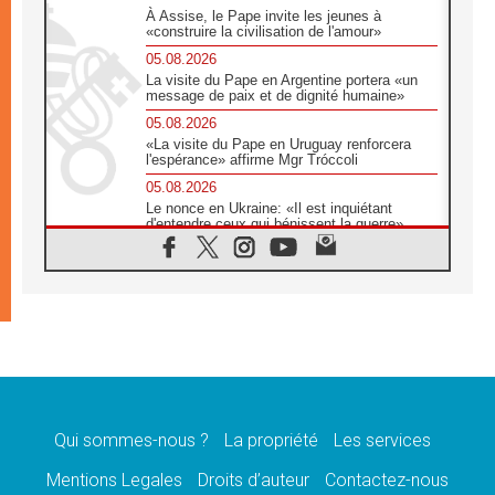
À Assise, le Pape invite les jeunes à
«construire la civilisation de l'amour»
05.08.2026
La visite du Pape en Argentine portera «un
message de paix et de dignité humaine»
05.08.2026
«La visite du Pape en Uruguay renforcera
l'espérance» affirme Mgr Tróccoli
05.08.2026
Le nonce en Ukraine: «Il est inquiétant
d'entendre ceux qui bénissent la guerre»
05.08.2026
Léon XIV au Pérou, une lueur d'espoir pour
un peuple en quête de paix
05.08.2026
SCEAM: L'Église en Afrique vers
l'Assemblée ecclésiale de 2028 depuis
Addis-Abeba
05.08.2026
Le Pape exprime ses condoléances suite au
décès du cardinal Júlio Langa
Qui sommes-nous ?
La propriété
Les services
05.08.2026
Mentions Legales
Droits d’auteur
Contactez-nous
Le Pape attendu en novembre en Uruguay,