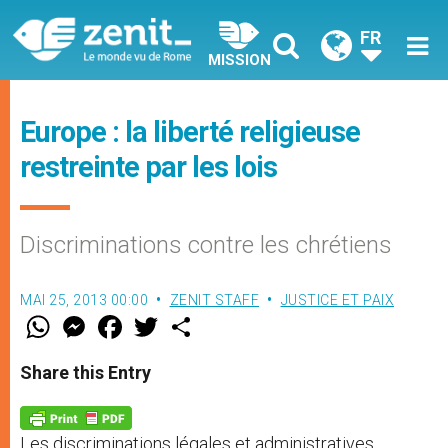
FR
MISSION
Europe : la liberté religieuse
restreinte par les lois
Discriminations contre les chrétiens
MAI 25, 2013 00:00
ZENIT STAFF
JUSTICE ET PAIX
W
M
F
T
S
h
e
a
w
h
a
s
c
i
a
t
s
e
t
r
Share this Entry
s
e
b
t
e
A
n
o
e
p
g
o
r
p
e
k
Les discriminations légales et administratives
r