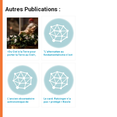
Autres Publications :
«Du Ciel à la Terre pour
"L'alternative au
porter la Terre au Ciel»,
fondamentalisme n'est
par Mgr Francesco Follo
pas l'islam progressiste
mais l'islam
conservateur"
L’ancien observatoire
Le card. Ratzinger n’a
astronomique de
pas « protégé » Kiesle
Castelgandolfo
déménage