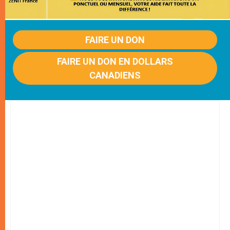
FAIRE UN DON
FAIRE UN DON EN DOLLARS
CANADIENS