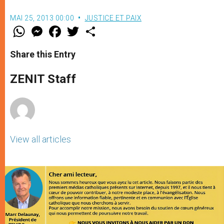
MAI 25, 2013 00:00
JUSTICE ET PAIX
W
M
F
T
S
h
e
a
w
h
a
s
c
i
a
t
s
e
t
r
Share this Entry
s
e
b
t
e
A
n
o
e
p
g
o
r
ZENIT Staff
p
e
k
r
View all articles