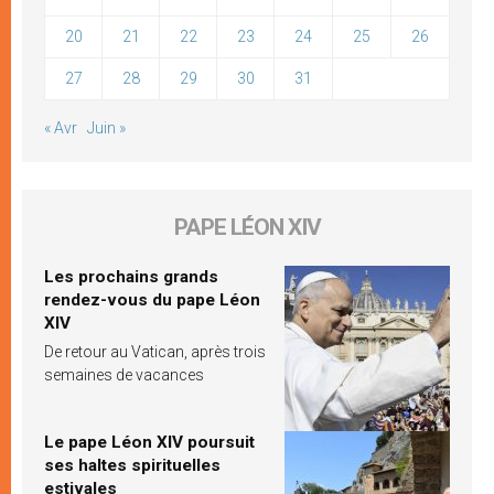
20
21
22
23
24
25
26
27
28
29
30
31
« Avr
Juin »
PAPE LÉON XIV
Les prochains grands
rendez-vous du pape Léon
XIV
De retour au Vatican, après trois
semaines de vacances
Le pape Léon XIV poursuit
ses haltes spirituelles
estivales