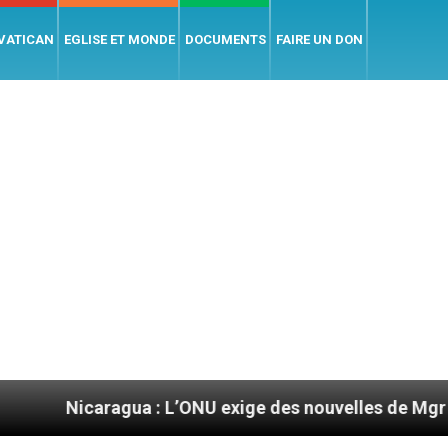
 VATICAN
EGLISE ET MONDE
DOCUMENTS
FAIRE UN DON
ragua : L’ONU exige des nouvelles de Mgr Mata