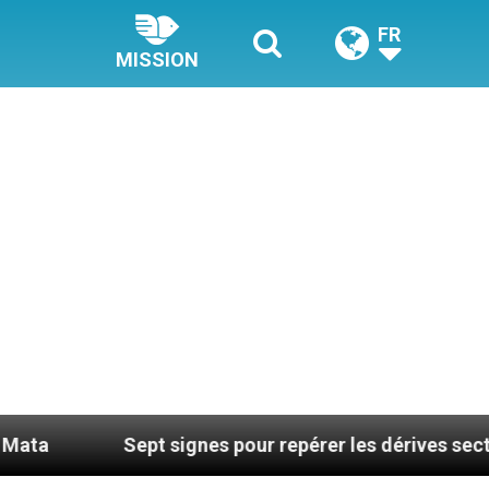
FR
MISSION
Sept signes pour repérer les dérives sectaires du co