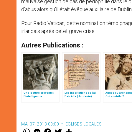
mauvaise gestion de cas de pédophilie dans le c
d’abus alors qu’il était évêque auxiliaire de Dublin
Pour Radio Vatican, cette nomination témoignage
irlandais après cetet grave crise.
Autres Publications :
Une lecture croyante :
Les inscriptions de Tal
Anges ou archang
l’intelligence
Deir Alla (Jordanie)
Qui sont-ils ?
typologique des deux
Testaments
MAI 07, 2013 00:00
EGLISES LOCALES
W
M
F
T
S