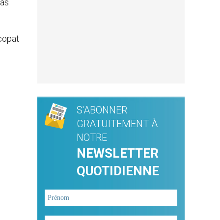
cas
copat
S'ABONNER
GRATUITEMENT À
NOTRE
NEWSLETTER
QUOTIDIENNE