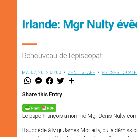
Irlande: Mgr Nulty évê
Renouveau de l’épiscopat
MAI 07, 2013 00:00
ZENIT STAFF
EGLISES LOCALE
W
M
F
T
S
h
e
a
w
h
a
s
c
i
a
t
s
e
t
r
Share this Entry
s
e
b
t
e
A
n
o
e
p
g
o
r
p
e
k
Le pape François a nommé Mgr Denis Nulty comme
r
Il succède à Mgr James Moriarty, qui a démissionn