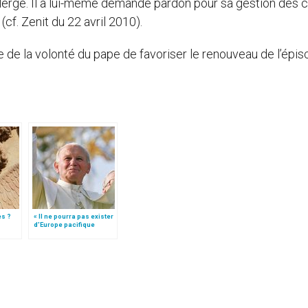
lergé. Il a lui-même demandé pardon pour sa gestion des 
 (cf. Zenit du 22 avril 2010).
 de la volonté du pape de favoriser le renouveau de l’épis
es ?
« Il ne pourra pas exister
d’Europe pacifique
sans… »: l’Ukraine, dans
la vision de Jean-Paul II