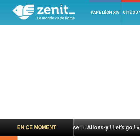
PAPE LÉON XIV
CITÉ DU
 du pape à Assise : « Allons-y ! Let’s go ! »
Nica
EN CE MOMENT