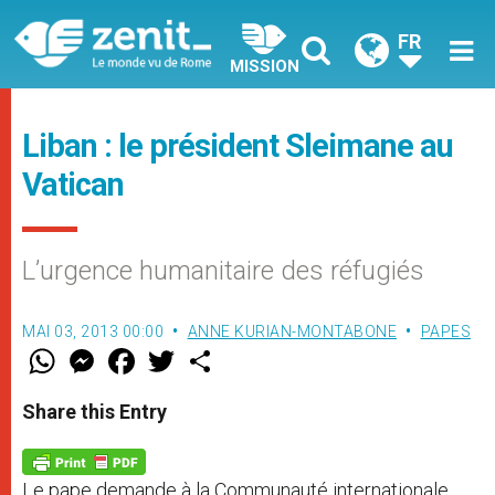
FR
MISSION
Liban : le président Sleimane au
Vatican
L’urgence humanitaire des réfugiés
MAI 03, 2013 00:00
ANNE KURIAN-MONTABONE
PAPES
W
M
F
T
S
h
e
a
w
h
a
s
c
i
a
t
s
e
t
r
Share this Entry
s
e
b
t
e
A
n
o
e
p
g
o
r
p
e
k
Le pape demande à la Communauté internationale
r