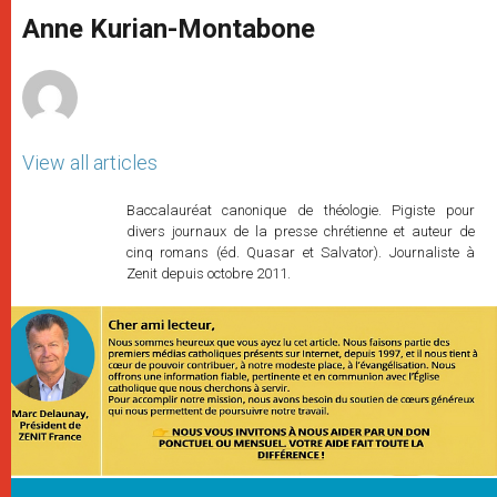
A
n
o
e
p
g
o
r
Anne Kurian-Montabone
p
e
k
r
View all articles
Baccalauréat canonique de théologie. Pigiste pour
divers journaux de la presse chrétienne et auteur de
cinq romans (éd. Quasar et Salvator). Journaliste à
Zenit depuis octobre 2011.