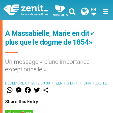
FR
MISSION
A Massabielle, Marie en dit «
plus que le dogme de 1854»
Un message « d’une importance
exceptionnelle »
DÉCEMBRE 07, 2012 00:00
ZENIT STAFF
SPIRITUALITÉ
W
M
F
T
S
h
e
a
w
h
a
s
c
i
a
t
s
e
t
r
Share this Entry
s
e
b
t
e
A
n
o
e
p
g
o
r