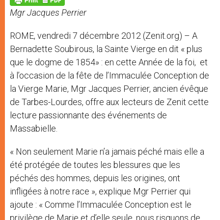
p
e
k
Mgr Jacques Perrier
r
ROME, vendredi 7 décembre 2012 (Zenit.org) – A
Bernadette Soubirous, la Sainte Vierge en dit « plus
que le dogme de 1854» : en cette Année de la foi, et
à l’occasion de la fête de l’Immaculée Conception de
la Vierge Marie, Mgr Jacques Perrier, ancien évêque
de Tarbes-Lourdes, offre aux lecteurs de Zenit cette
lecture passionnante des événements de
Massabielle.
« Non seulement Marie n’a jamais péché mais elle a
été protégée de toutes les blessures que les
péchés des hommes, depuis les origines, ont
infligées à notre race », explique Mgr Perrier qui
ajoute : « Comme l’Immaculée Conception est le
privilège de Marie et d’elle seule, nous risquons de