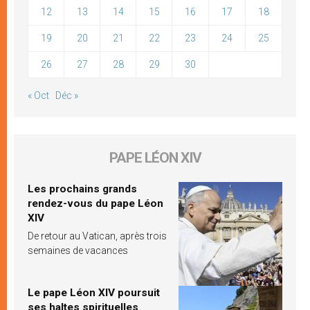
12
13
14
15
16
17
18
19
20
21
22
23
24
25
26
27
28
29
30
« Oct
Déc »
PAPE LÉON XIV
Les prochains grands
rendez-vous du pape Léon
XIV
De retour au Vatican, après trois
semaines de vacances
Le pape Léon XIV poursuit
ses haltes spirituelles