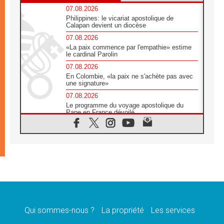
07.08.2026
Philippines: le vicariat apostolique de
Calapan devient un diocèse
07.08.2026
«La paix commence par l'empathie» estime
le cardinal Parolin
07.08.2026
En Colombie, «la paix ne s'achète pas avec
une signature»
07.08.2026
Le programme du voyage apostolique du
Pape en France dévoilé
07.08.2026
1ère Conférence continentale sur l'éducation
catholique en Afrique
07.08.2026
Un logo symbolique pour la venue du Pape
en France
07.08.2026
Cardinal Rossi: «La venue du Pape Léon en
Argentine est un hommage à François»
Qui sommes-nous ?
La propriété
Les services
07.08.2026
Hiroshima et Nagasaki, 81 ans après,