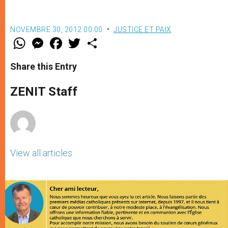
NOVEMBRE 30, 2012 00:00
JUSTICE ET PAIX
W
M
F
T
S
h
e
a
w
h
a
s
c
i
a
t
s
e
t
r
Share this Entry
s
e
b
t
e
A
n
o
e
p
g
o
r
ZENIT Staff
p
e
k
r
View all articles