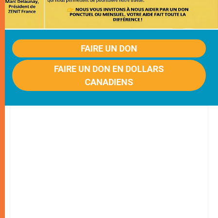
FAIRE UN DON
FAIRE UN DON EN DOLLARS
CANADIENS