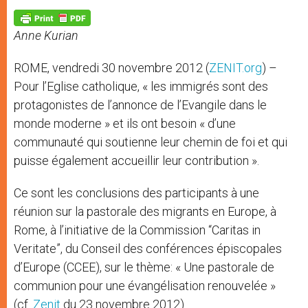
A
n
o
e
p
g
o
r
p
e
k
Anne Kurian
r
ROME, vendredi 30 novembre 2012 (
ZENIT.org
) –
Pour l’Eglise catholique, « les immigrés sont des
protagonistes de l’annonce de l’Evangile dans le
monde moderne » et ils ont besoin « d’une
communauté qui soutienne leur chemin de foi et qui
puisse également accueillir leur contribution ».
Ce sont les conclusions des participants à une
réunion sur la pastorale des migrants en Europe, à
Rome, à l’initiative de la Commission “Caritas in
Veritate”, du Conseil des conférences épiscopales
d’Europe (CCEE), sur le thème: « Une pastorale de
communion pour une évangélisation renouvelée »
(cf.
Zenit
du 23 novembre 2012).