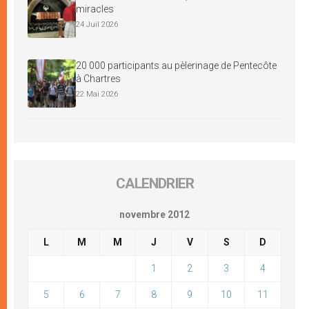
miracles
24 Juil 2026
20 000 participants au pèlerinage de Pentecôte
à Chartres
22 Mai 2026
CALENDRIER
novembre 2012
L
M
M
J
V
S
D
1
2
3
4
5
6
7
8
9
10
11