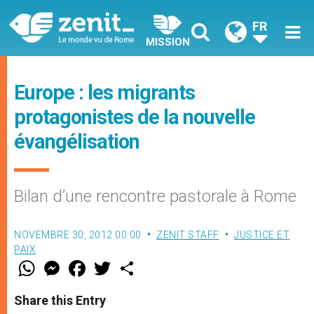
FR
MISSION
Europe : les migrants
protagonistes de la nouvelle
évangélisation
Bilan d’une rencontre pastorale à Rome
NOVEMBRE 30, 2012 00:00
ZENIT STAFF
JUSTICE ET
PAIX
W
M
F
T
S
h
e
a
w
h
a
s
c
i
a
t
s
e
t
r
Share this Entry
s
e
b
t
e