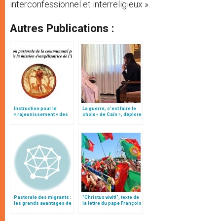
interconfessionnel et interreligieux ».
Autres Publications :
Instruction pour le
La guerre, c’est faire le
« rajeunissement » des
choix « de Caïn », déplore
paroisses (texte
le pape François
intégral)
Pastorale des migrants :
"Christus vivit!", texte de
les grands avantages de
la lettre du pape François
la migration
aux jeunes du monde