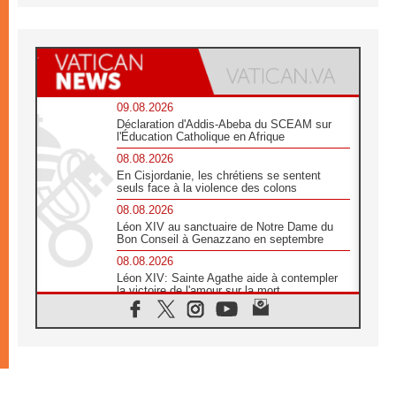
09.08.2026
Déclaration d'Addis-Abeba du SCEAM sur
l'Éducation Catholique en Afrique
08.08.2026
En Cisjordanie, les chrétiens se sentent
seuls face à la violence des colons
08.08.2026
Léon XIV au sanctuaire de Notre Dame du
Bon Conseil à Genazzano en septembre
08.08.2026
Léon XIV: Sainte Agathe aide à contempler
la victoire de l'amour sur la mort
08.08.2026
«Relancer l'empathie», le projet Triennal d'art
des Universités catholiques
08.08.2026
Signis 2026, donner la parole aux religieuses
catholiques