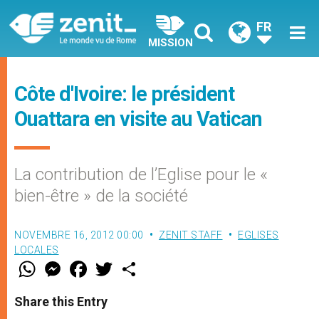
FR
MISSION
Côte d'Ivoire: le président
Ouattara en visite au Vatican
La contribution de l’Eglise pour le «
bien-être » de la société
NOVEMBRE 16, 2012 00:00
ZENIT STAFF
EGLISES
LOCALES
W
M
F
T
S
h
e
a
w
h
a
s
c
i
a
t
s
e
t
r
Share this Entry
s
e
b
t
e