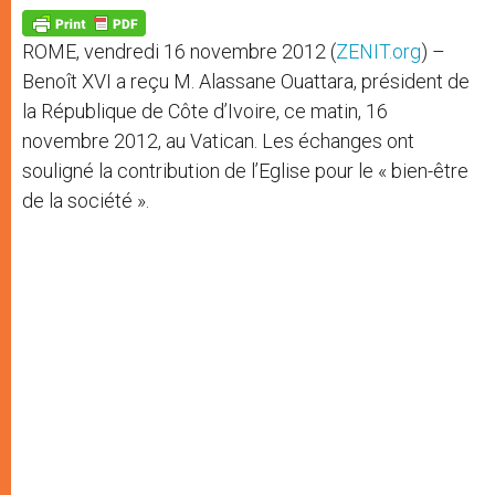
A
n
o
e
p
g
o
r
p
e
k
ROME, vendredi 16 novembre 2012 (
ZENIT.org
) –
r
Benoît XVI a reçu M. Alassane Ouattara, président de
la République de Côte d’Ivoire, ce matin, 16
novembre 2012, au Vatican. Les échanges ont
souligné la contribution de l’Eglise pour le « bien-être
de la société ».