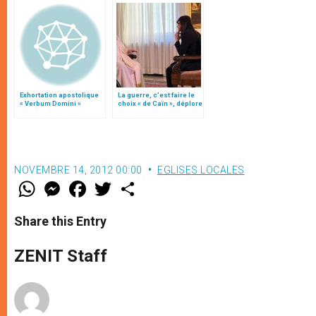
Exhortation apostolique
La guerre, c’est faire le
« Verbum Domini »
choix « de Caïn », déplore
le pape François
NOVEMBRE 14, 2012 00:00
EGLISES LOCALES
W
M
F
T
S
h
e
a
w
h
a
s
c
i
a
t
s
e
t
r
Share this Entry
s
e
b
t
e
A
n
o
e
p
g
o
r
ZENIT Staff
p
e
k
r