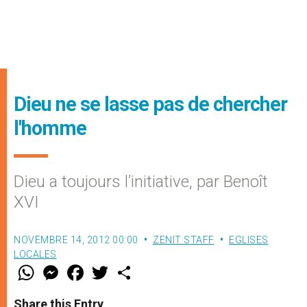
Dieu ne se lasse pas de chercher
l'homme
Dieu a toujours l’initiative, par Benoît
XVI
NOVEMBRE 14, 2012 00:00
ZENIT STAFF
EGLISES
LOCALES
W
M
F
T
S
h
e
a
w
h
a
s
c
i
a
t
s
e
t
r
Share this Entry