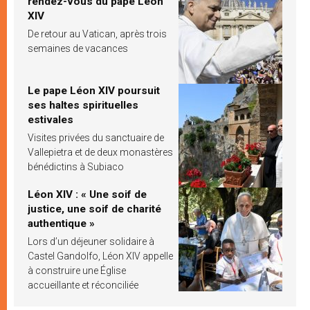
rendez-vous du pape Léon
XIV
De retour au Vatican, après trois
semaines de vacances
Le pape Léon XIV poursuit
ses haltes spirituelles
estivales
Visites privées du sanctuaire de
Vallepietra et de deux monastères
bénédictins à Subiaco
Léon XIV : « Une soif de
justice, une soif de charité
authentique »
Lors d’un déjeuner solidaire à
Castel Gandolfo, Léon XIV appelle
à construire une Église
accueillante et réconciliée