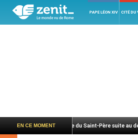
PAPE LÉON XIV
CITÉ DU
Hommage du Saint-Père suite au décès du cardinal
EN CE MOMENT