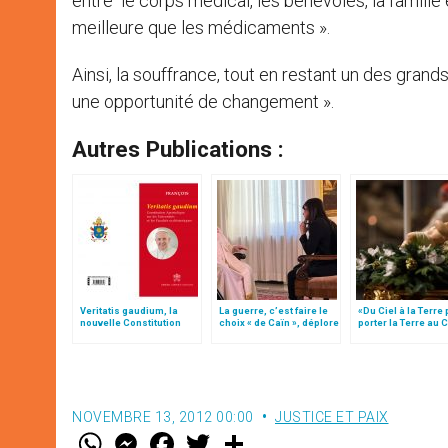
entre le corps médical, les bénévoles, la famille 
meilleure que les médicaments ».
Ainsi, la souffrance, tout en restant un des gran
une opportunité de changement ».
Autres Publications :
Veritatis gaudium, la
La guerre, c’est faire le
«Du Ciel à la Terre
nouvelle Constitution
choix « de Caïn », déplore
porter la Terre au C
pour les études
le pape François
par Mgr Francesco 
ecclésiastiques
NOVEMBRE 13, 2012 00:00
JUSTICE ET PAIX
W
M
F
T
S