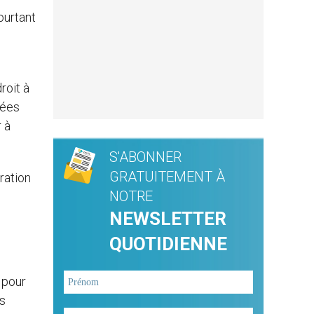
ourtant
roit à
sées
 à
S'ABONNER
GRATUITEMENT À
ration
NOTRE
NEWSLETTER
QUOTIDIENNE
 pour
es