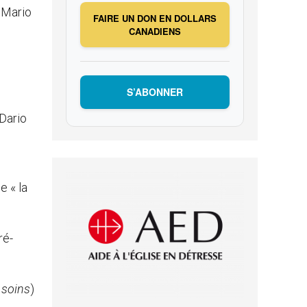
, Mario
FAIRE UN DON EN DOLLARS
CANADIENS
S’ABONNER
 Dario
e « la
ré-
 soins
)