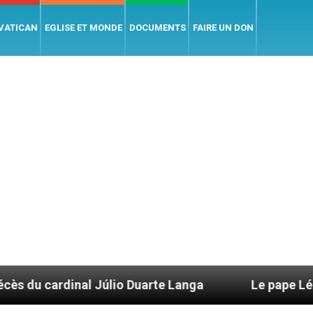
 VATICAN
EGLISE ET MONDE
DOCUMENTS
FAIRE UN DON
 Júlio Duarte Langa
Le pape Léon XIV évoque 