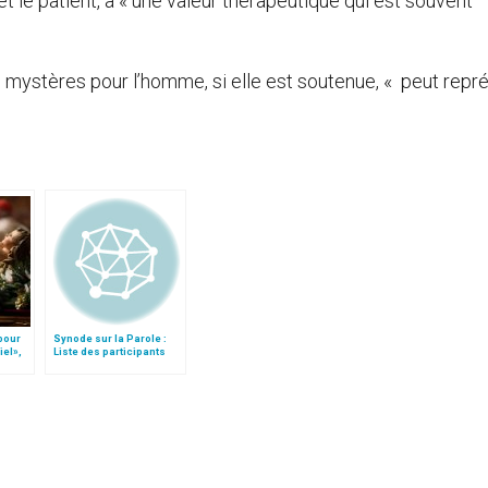
et le patient, a « une valeur thérapeutique qui est souvent
ds mystères pour l’homme, si elle est soutenue, « peut repr
 pour
Synode sur la Parole :
iel»,
Liste des participants
Follo