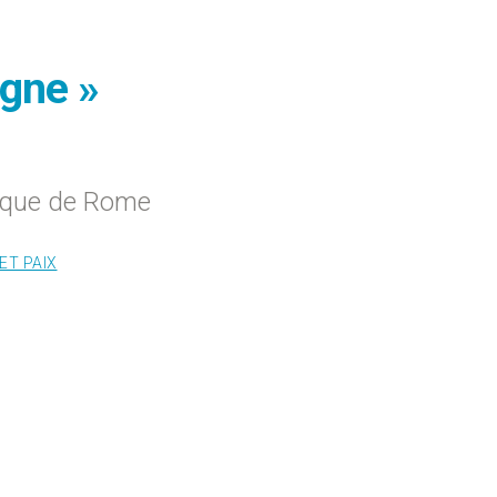
igne »
olique de Rome
ET PAIX