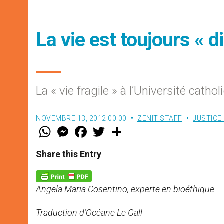
La vie est toujours « d
La « vie fragile » à l’Université cath
NOVEMBRE 13, 2012 00:00
ZENIT STAFF
JUSTICE 
W
M
F
T
S
h
e
a
w
h
a
s
c
i
a
t
s
e
t
r
Share this Entry
s
e
b
t
e
A
n
o
e
p
g
o
r
p
e
k
Angela Maria Cosentino, experte en bioéthique
r
Traduction d’Océane Le Gall