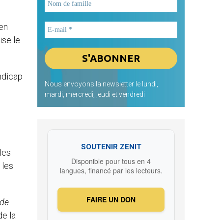
 en
ise le
andicap
Nous envoyons la newsletter le lundi,
mardi, mercredi, jeudi et vendredi
SOUTENIR ZENIT
les
Disponible pour tous en 4
 les
langues, financé par les lecteurs.
FAIRE UN DON
 de
de la