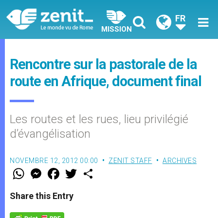
FR
MISSION
Rencontre sur la pastorale de la
route en Afrique, document final
Les routes et les rues, lieu privilégié
d’évangélisation
NOVEMBRE 12, 2012 00:00
ZENIT STAFF
ARCHIVES
W
M
F
T
S
h
e
a
w
h
a
s
c
i
a
t
s
e
t
r
Share this Entry
s
e
b
t
e
A
n
o
e
p
g
o
r