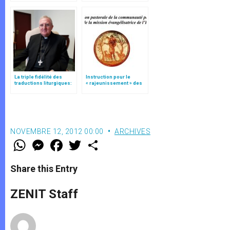
La triple fidélité des
Instruction pour le
traductions liturgiques:
« rajeunissement » des
modifications
paroisses (texte
intégral)
NOVEMBRE 12, 2012 00:00
ARCHIVES
W
M
F
T
S
h
e
a
w
h
a
s
c
i
a
t
s
e
t
r
Share this Entry
s
e
b
t
e
A
n
o
e
p
g
o
r
ZENIT Staff
p
e
k
r