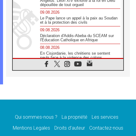
Angélus: Léon XIV exhorte à la foi en Dieu
dépouillée de tout orgueil
09.08.2026
Le Pape lance un appel à la paix au Soudan
et à la protection des civils
09.08.2026
Déclaration d'Addis-Abeba du SCEAM sur
l'Éducation Catholique en Afrique
08.08.2026
En Cisjordanie, les chrétiens se sentent
seuls face à la violence des colons
08.08.2026
Léon XIV au sanctuaire de Notre Dame du
Bon Conseil à Genazzano en septembre
08.08.2026
Léon XIV: Sainte Agathe aide à contempler
la victoire de l'amour sur la mort
08.08.2026
«Relancer l'empathie», le projet Triennal d'art
des Universités catholiques
Qui sommes-nous ?
La propriété
Les services
08.08.2026
Signis 2026, donner la parole aux religieuses
Mentions Legales
Droits d’auteur
Contactez-nous
catholiques
08.08.2026