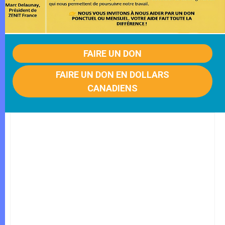
FAIRE UN DON
FAIRE UN DON EN DOLLARS
CANADIENS