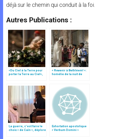
déjà sur le chemin qui conduit à la foi.
Autres Publications :
«Du Ciel à la Terre pour
« Revenir à Bethléem! »:
porter la Terre au Ciel»,
homélie de la nuit de
par Mgr Francesco Follo
Noël (texte complet)
La guerre, c’est faire le
Exhortation apostolique
choix « de Caïn », déplore
« Verbum Domini »
le pape François