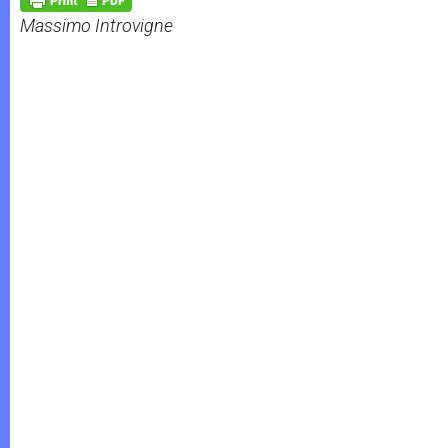
p
e
k
Massimo Introvigne
r