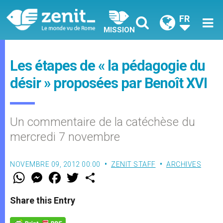
FR
MISSION
Les étapes de « la pédagogie du
désir » proposées par Benoît XVI
Un commentaire de la catéchèse du
mercredi 7 novembre
NOVEMBRE 09, 2012 00:00
ZENIT STAFF
ARCHIVES
W
M
F
T
S
h
e
a
w
h
a
s
c
i
a
t
s
e
t
r
Share this Entry
s
e
b
t
e
A
n
o
e
p
g
o
r