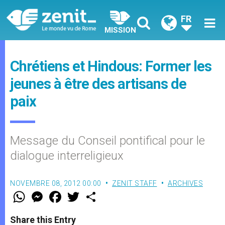
FR
MISSION
Chrétiens et Hindous: Former les
jeunes à être des artisans de
paix
Message du Conseil pontifical pour le
dialogue interreligieux
NOVEMBRE 08, 2012 00:00
ZENIT STAFF
ARCHIVES
W
M
F
T
S
h
e
a
w
h
a
s
c
i
a
t
s
e
t
r
Share this Entry
s
e
b
t
e