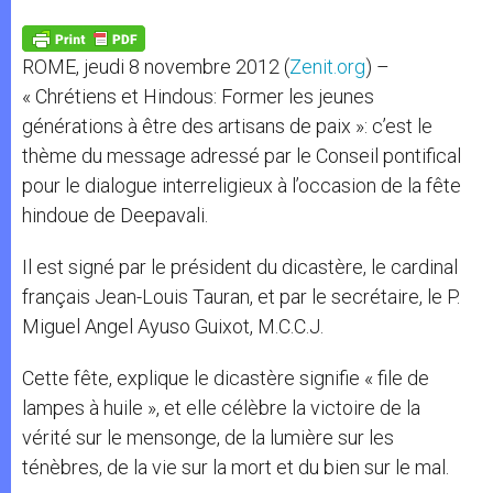
A
n
o
e
p
g
o
r
p
e
k
ROME, jeudi 8 novembre 2012 (
Zenit.org
) –
r
« Chrétiens et Hindous: Former les jeunes
générations à être des artisans de paix »: c’est le
thème du message adressé par le Conseil pontifical
pour le dialogue interreligieux à l’occasion de la fête
hindoue de Deepavali.
Il est signé par le président du dicastère, le cardinal
français Jean-Louis Tauran, et par le secrétaire, le P.
Miguel Angel Ayuso Guixot, M.C.C.J.
Cette fête, explique le dicastère signifie « file de
lampes à huile », et elle célèbre la victoire de la
vérité sur le mensonge, de la lumière sur les
ténèbres, de la vie sur la mort et du bien sur le mal.