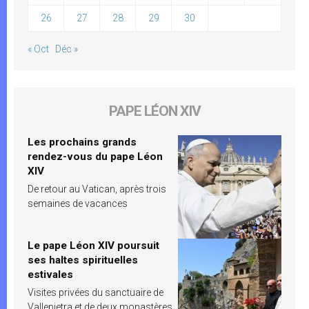
26
27
28
29
30
« Oct
Déc »
PAPE LÉON XIV
Les prochains grands
rendez-vous du pape Léon
XIV
De retour au Vatican, après trois
semaines de vacances
Le pape Léon XIV poursuit
ses haltes spirituelles
estivales
Visites privées du sanctuaire de
Vallepietra et de deux monastères