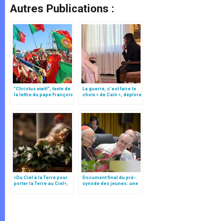
Autres Publications :
"Christus vivit!", texte de
La guerre, c’est faire le
la lettre du pape François
choix « de Caïn », déplore
aux jeunes du monde
le pape François
«Du Ciel à la Terre pour
Document final du pré-
porter la Terre au Ciel»,
synode des jeunes: une
par Mgr Francesco Follo
"radiographie"