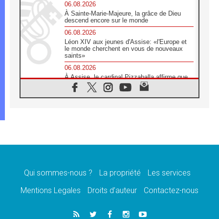
06.08.2026
À Sainte-Marie-Majeure, la grâce de Dieu
descend encore sur le monde
06.08.2026
Léon XIV aux jeunes d'Assise: «l'Europe et
le monde cherchent en vous de nouveaux
saints»
06.08.2026
À Assise, le cardinal Pizzaballa affirme que
«les chrétiens veulent la paix»
06.08.2026
Au Mexique, le cardinal Parolin invite à être
aux côtés des marginalisées
06.08.2026
À Assise, le Pape invite les jeunes à
«construire la civilisation de l'amour»
05.08.2026
La visite du Pape en Argentine portera «un
message de paix et de dignité humaine»
Qui sommes-nous ?
La propriété
Les services
05.08.2026
Mentions Legales
Droits d’auteur
Contactez-nous
«La visite du Pape en Uruguay renforcera
l'espérance» affirme Mgr Tróccoli
05.08.2026
Le nonce en Ukraine: «Il est inquiétant