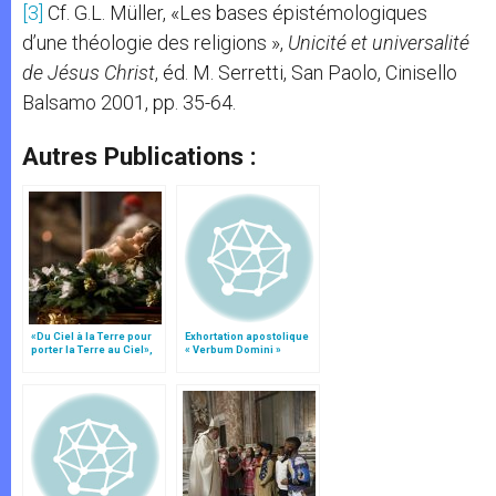
[3]
Cf. G.L. Müller, «Les bases épistémologiques
d’une théologie des religions »,
Unicité et universalité
de Jésus Christ
, éd. M. Serretti, San Paolo, Cinisello
Balsamo 2001, pp. 35-64.
Autres Publications :
«Du Ciel à la Terre pour
Exhortation apostolique
porter la Terre au Ciel»,
« Verbum Domini »
par Mgr Francesco Follo