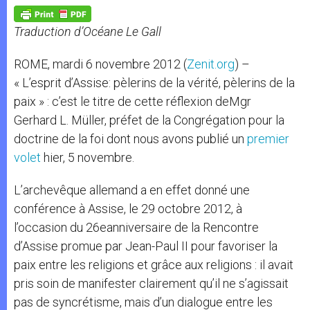
A
n
o
e
p
g
o
r
p
e
k
Traduction d’Océane Le Gall
r
ROME, mardi 6 novembre 2012 (
Zenit.org
) –
« L’esprit d’Assise: pèlerins de la vérité, pèlerins de la
paix » : c’est le titre de cette réflexion deMgr
Gerhard L. Müller, préfet de la Congrégation pour la
doctrine de la foi dont nous avons publié un
premier
volet
hier, 5 novembre.
L’archevêque allemand a en effet donné une
conférence à Assise, le 29 octobre 2012, à
l’occasion du 26eanniversaire de la Rencontre
d’Assise promue par Jean-Paul II pour favoriser la
paix entre les religions et grâce aux religions : il avait
pris soin de manifester clairement qu’il ne s’agissait
pas de syncrétisme, mais d’un dialogue entre les