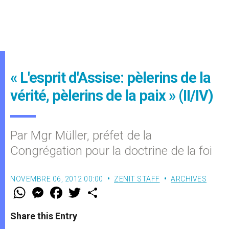
« L'esprit d'Assise: pèlerins de la
vérité, pèlerins de la paix » (II/IV)
Par Mgr Müller, préfet de la
Congrégation pour la doctrine de la foi
NOVEMBRE 06, 2012 00:00
ZENIT STAFF
ARCHIVES
W
M
F
T
S
h
e
a
w
h
a
s
c
i
a
t
s
e
t
r
Share this Entry
s
e
b
t
e