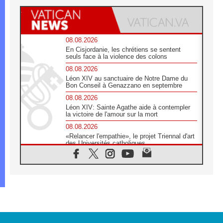
08.08.2026
En Cisjordanie, les chrétiens se sentent
seuls face à la violence des colons
08.08.2026
Léon XIV au sanctuaire de Notre Dame du
Bon Conseil à Genazzano en septembre
08.08.2026
Léon XIV: Sainte Agathe aide à contempler
la victoire de l'amour sur la mort
08.08.2026
«Relancer l'empathie», le projet Triennal d'art
des Universités catholiques
08.08.2026
Signis 2026, donner la parole aux religieuses
catholiques
08.08.2026
Au Bangladesh, l'Église accompagne les
Dalits sur le chemin de la dignité
07.08.2026
Philippines: le vicariat apostolique de