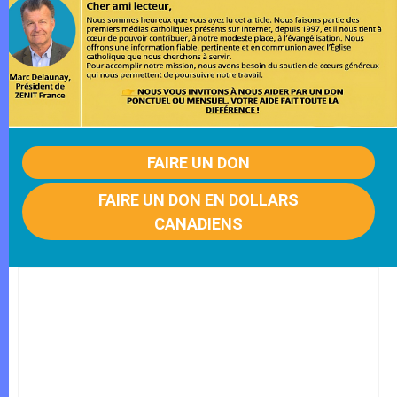
FAIRE UN DON
FAIRE UN DON EN DOLLARS
CANADIENS