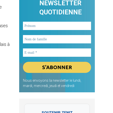
NEWSLETTER
e
QUOTIDIENNE
uses
lais à
Nous envoyons la newsletter le lundi,
mardi, mercredi, jeudi et vendredi
SOUTENIR ZENIT