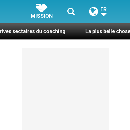
FR
MISSION
es du coaching
La plus belle chose dans la vie, 