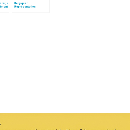
 Ier, «
Belgique :
aiment
Représentation
orthodoxe russe à l’EU,
visite de la reine Paola