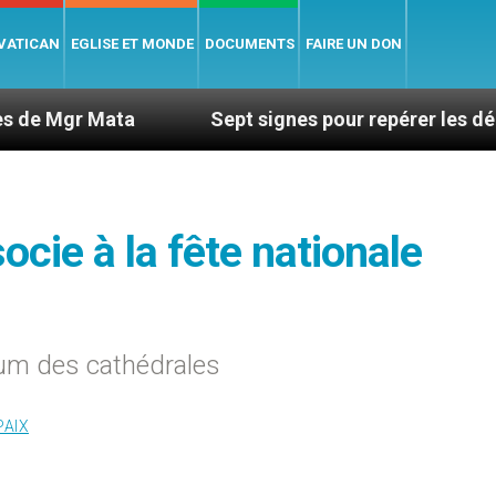
 VATICAN
EGLISE ET MONDE
DOCUMENTS
FAIRE UN DON
ta
Sept signes pour repérer les dérives sectair
socie à la fête nationale
Deum des cathédrales
PAIX