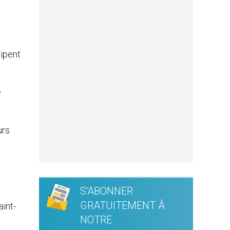
cipent
e
urs
S'ABONNER
GRATUITEMENT À
aint-
NOTRE