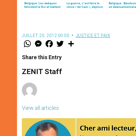
Belgique: Les évêques
La guerre, c’est faire le
Belgique : Baudouin
félicitent le Roi et invitent
choix « de Caïn », déplore
un dévouement vr
à la prière
le pape François
évangélique »
JUILLET 20, 2012 00:00
JUSTICE ET PAIX
W
M
F
T
S
h
e
a
w
h
a
s
c
i
a
t
s
e
t
r
Share this Entry
s
e
b
t
e
A
n
o
e
p
g
o
r
ZENIT Staff
p
e
k
r
View all articles