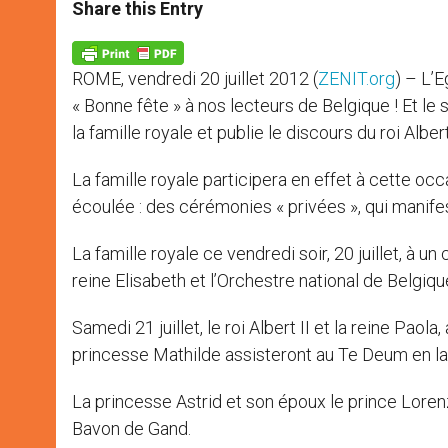
t
s
e
t
r
Share this Entry
s
e
b
t
e
A
n
o
e
p
g
o
r
p
e
k
ROME, vendredi 20 juillet 2012 (
ZENIT.org
) – L’E
r
« Bonne fête » à nos lecteurs de Belgique ! Et le s
la famille royale et publie le discours du roi Albert 
La famille royale participera en effet à cette oc
écoulée : des cérémonies « privées », qui manifest
La famille royale ce vendredi soir, 20 juillet, à u
reine Elisabeth et l’Orchestre national de Belgiqu
Samedi 21 juillet, le roi Albert II et la reine Paola,
princesse Mathilde assisteront au Te Deum en la
La princesse Astrid et son époux le prince Loren
Bavon de Gand.