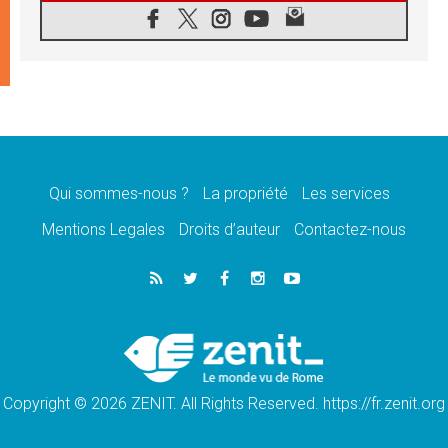
08.08.2026
Signis 2026, donner la parole aux religieuses
catholiques
08.08.2026
Au Bangladesh, l'Église accompagne les
Dalits sur le chemin de la dignité
07.08.2026
Philippines: le vicariat apostolique de
Calapan devient un diocèse
Qui sommes-nous ?
La propriété
Les services
07.08.2026
Congo-Brazzaville: le 15 août, entre solennité
Mentions Legales
Droits d’auteur
Contactez-nous
de l'Assomption et mémoire nationale
07.08.2026
«La paix commence par l'empathie» estime
le cardinal Parolin
07.08.2026
En Colombie, «la paix ne s'achète pas avec
une signature»
Copyright © 2026 ZENIT. All Rights Reserved. https://fr.zenit.org