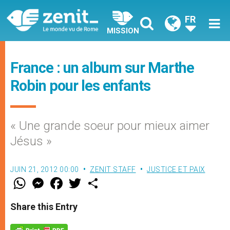
FR
MISSION
France : un album sur Marthe
Robin pour les enfants
« Une grande soeur pour mieux aimer
Jésus »
JUIN 21, 2012 00:00
ZENIT STAFF
JUSTICE ET PAIX
W
M
F
T
S
h
e
a
w
h
a
s
c
i
a
t
s
e
t
r
Share this Entry
s
e
b
t
e
A
n
o
e
p
g
o
r