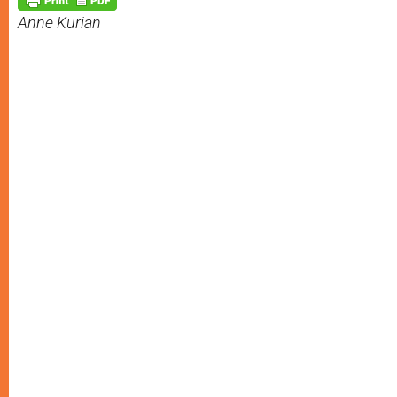
p
e
k
Anne Kurian
r