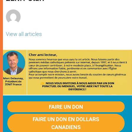
p
e
k
r
View all articles
FAIRE UN DON
FAIRE UN DON EN DOLLARS
CANADIENS