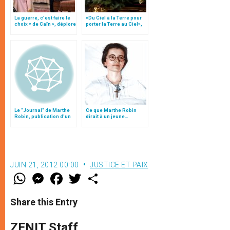
La guerre, c’est faire le
«Du Ciel à la Terre pour
choix « de Caïn », déplore
porter la Terre au Ciel»,
le pape François
par Mgr Francesco Follo
Le "Journal" de Marthe
Ce que Marthe Robin
Robin, publication d'un
dirait à un jeune…
inédit
JUIN 21, 2012 00:00
JUSTICE ET PAIX
W
M
F
T
S
h
e
a
w
h
a
s
c
i
a
t
s
e
t
r
Share this Entry
s
e
b
t
e
A
n
o
e
p
g
o
r
ZENIT Staff