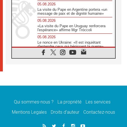
05.08.2026
La visite du Pape en Argentine portera «un
message de paix et de dignité humaine»
05.08.2026
«La visite du Pape en Uruguay renforcera
l'espérance» affirme Mgr Tróccoli
05.08.2026
Le nonce en Ukraine: «Il est inquiétant
d'entendre ceux qui bénissent la guerre»
05.08.2026
Léon XIV au Pérou, une lueur d'espoir pour
un peuple en quête de paix
05.08.2026
SCEAM: L'Église en Afrique vers
l'Assemblée ecclésiale de 2028 depuis
Addis-Abeba
05.08.2026
Le Pape exprime ses condoléances suite au
décès du cardinal Júlio Langa
Qui sommes-nous ?
La propriété
Les services
05.08.2026
Mentions Legales
Droits d’auteur
Contactez-nous
Le Pape attendu en novembre en Uruguay,
en Argentine et au Pérou
05.08.2026