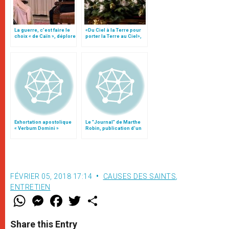
La guerre, c’est faire le
«Du Ciel à la Terre pour
choix « de Caïn », déplore
porter la Terre au Ciel»,
le pape François
par Mgr Francesco Follo
Exhortation apostolique
Le "Journal" de Marthe
« Verbum Domini »
Robin, publication d'un
inédit
FÉVRIER 05, 2018 17:14
CAUSES DES SAINTS
,
ENTRETIEN
W
M
F
T
S
h
e
a
w
h
a
s
c
i
a
t
s
e
t
r
Share this Entry