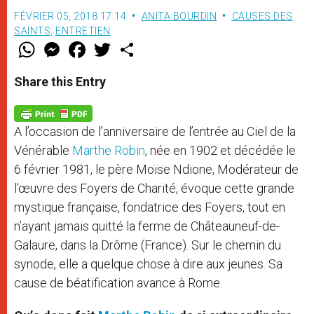
FÉVRIER 05, 2018 17:14
ANITA BOURDIN
CAUSES DES
SAINTS
,
ENTRETIEN
W
M
F
T
S
h
e
a
w
h
a
s
c
i
a
t
s
e
t
r
Share this Entry
s
e
b
t
e
A
n
o
e
p
g
o
r
p
e
k
A l’occasion de l’anniversaire de l’entrée au Ciel de la
r
Vénérable
Marthe Robin
, née en 1902 et décédée le
6 février 1981, le père Moïse Ndione, Modérateur de
l’œuvre des Foyers de Charité, évoque cette grande
mystique française, fondatrice des Foyers, tout en
n’ayant jamais quitté la ferme de Châteauneuf-de-
Galaure, dans la Drôme (France). Sur le chemin du
synode, elle a quelque chose à dire aux jeunes. Sa
cause de béatification avance à Rome.