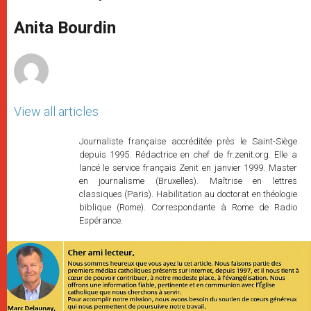
s
e
b
t
e
A
n
o
e
p
g
o
r
Anita Bourdin
p
e
k
r
View all articles
Journaliste française accréditée près le Saint-Siège
depuis 1995. Rédactrice en chef de fr.zenit.org. Elle a
lancé le service français Zenit en janvier 1999. Master
en journalisme (Bruxelles). Maîtrise en lettres
classiques (Paris). Habilitation au doctorat en théologie
biblique (Rome). Correspondante à Rome de Radio
Espérance.