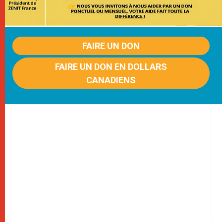
FAIRE UN DON
FAIRE UN DON EN DOLLARS
CANADIENS