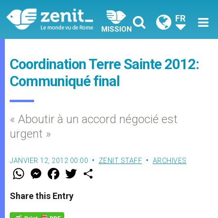
FR
MISSION
Coordination Terre Sainte 2012:
Communiqué final
« Aboutir à un accord négocié est
urgent »
JANVIER 12, 2012 00:00
ZENIT STAFF
ARCHIVES
W
M
F
T
S
h
e
a
w
h
a
s
c
i
a
t
s
e
t
r
Share this Entry
s
e
b
t
e
A
n
o
e
p
g
o
r