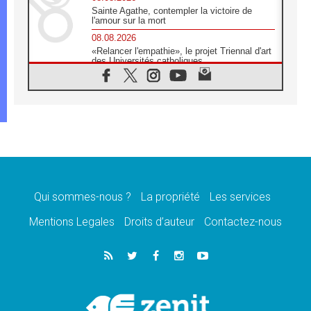
Sainte Agathe, contempler la victoire de
l'amour sur la mort
08.08.2026
«Relancer l'empathie», le projet Triennal d'art
des Universités catholiques
08.08.2026
Signis 2026, donner la parole aux religieuses
catholiques
08.08.2026
Au Bangladesh, l'Église accompagne les
Dalits sur le chemin de la dignité
07.08.2026
Philippines: le vicariat apostolique de
Calapan devient un diocèse
Qui sommes-nous ?
La propriété
Les services
07.08.2026
Congo-Brazzaville: le 15 août, entre solennité
Mentions Legales
Droits d’auteur
Contactez-nous
de l'Assomption et mémoire nationale
07.08.2026
«La paix commence par l'empathie» estime
le cardinal Parolin
07.08.2026
En Colombie, «la paix ne s'achète pas avec
une signature»