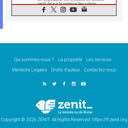
seuls face à la violence des colons
08.08.2026
Léon XIV au sanctuaire de Notre Dame du
Bon Conseil à Genazzano en septembre
08.08.2026
Léon XIV: Sainte Agathe aide à contempler
la victoire de l'amour sur la mort
08.08.2026
«Relancer l'empathie», le projet Triennal d'art
des Universités catholiques
Qui sommes-nous ?
La propriété
Les services
08.08.2026
Signis 2026, donner la parole aux religieuses
Mentions Legales
Droits d’auteur
Contactez-nous
catholiques
08.08.2026
Au Bangladesh, l'Église accompagne les
Dalits sur le chemin de la dignité
07.08.2026
Philippines: le vicariat apostolique de
Calapan devient un diocèse
Copyright © 2026 ZENIT. All Rights Reserved. https://fr.zenit.org