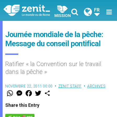
FR
MISSION
Journée mondiale de la pêche:
Message du conseil pontifical
Ratifier « la Convention sur le travail
dans la pêche »
NOVEMBRE 22, 2011 00:00
ZENIT STAFF
ARCHIVES
W
M
F
T
S
h
e
a
w
h
a
s
c
i
a
t
s
e
t
r
Share this Entry
s
e
b
t
e
A
n
o
e
p
g
o
r