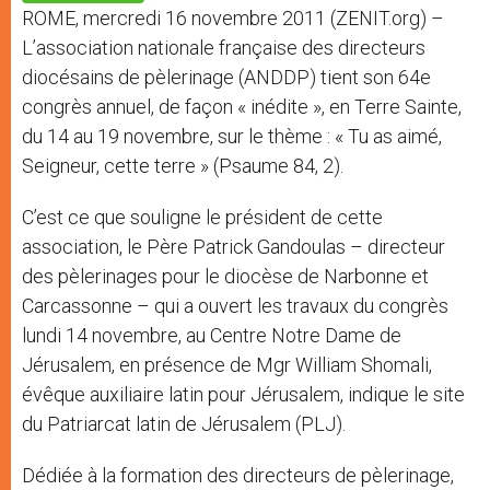
p
e
k
ROME, mercredi 16 novembre 2011 (ZENIT.org) –
r
L’association nationale française des directeurs
diocésains de pèlerinage (ANDDP) tient son 64e
congrès annuel, de façon « inédite », en Terre Sainte,
du 14 au 19 novembre, sur le thème : « Tu as aimé,
Seigneur, cette terre » (Psaume 84, 2).
C’est ce que souligne le président de cette
association, le Père Patrick Gandoulas – directeur
des pèlerinages pour le diocèse de Narbonne et
Carcassonne – qui a ouvert les travaux du congrès
lundi 14 novembre, au Centre Notre Dame de
Jérusalem, en présence de Mgr William Shomali,
évêque auxiliaire latin pour Jérusalem, indique le site
du Patriarcat latin de Jérusalem (PLJ).
Dédiée à la formation des directeurs de pèlerinage,