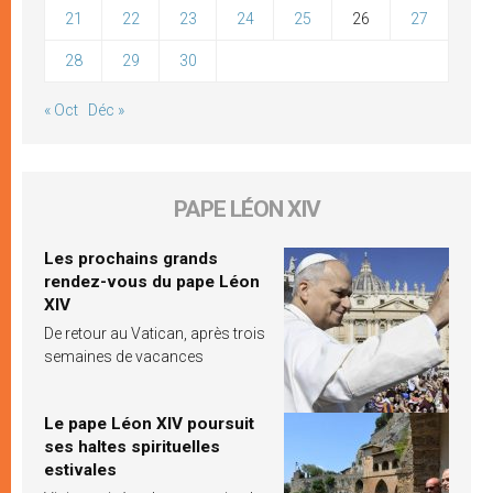
21
22
23
24
25
26
27
28
29
30
« Oct
Déc »
PAPE LÉON XIV
Les prochains grands
rendez-vous du pape Léon
XIV
De retour au Vatican, après trois
semaines de vacances
Le pape Léon XIV poursuit
ses haltes spirituelles
estivales