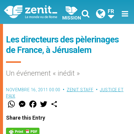
FR
MISSION
Les directeurs des pèlerinages
de France, à Jérusalem
Un événement « inédit »
NOVEMBRE 16, 2011 00:00
ZENIT STAFF
JUSTICE ET
PAIX
W
M
F
T
S
h
e
a
w
h
a
s
c
i
a
t
s
e
t
r
Share this Entry
s
e
b
t
e
A
n
o
e
p
g
o
r