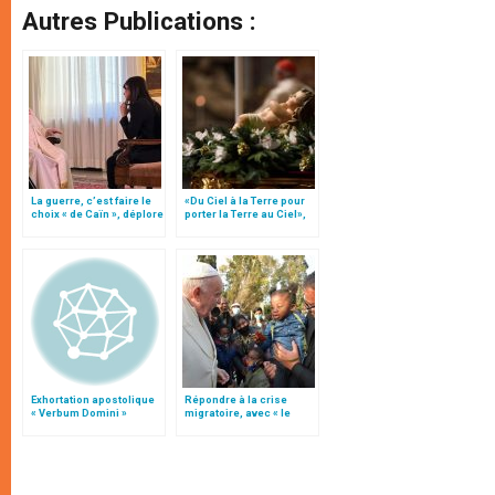
Autres Publications :
La guerre, c’est faire le
«Du Ciel à la Terre pour
choix « de Caïn », déplore
porter la Terre au Ciel»,
le pape François
par Mgr Francesco Follo
Exhortation apostolique
Répondre à la crise
« Verbum Domini »
migratoire, avec « le
style de l’humanité »!
(texte complet)