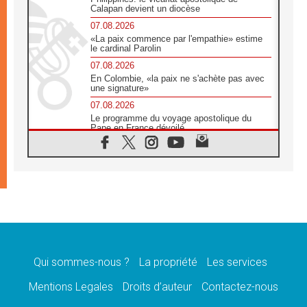
Calapan devient un diocèse
07.08.2026
«La paix commence par l'empathie» estime
le cardinal Parolin
07.08.2026
En Colombie, «la paix ne s'achète pas avec
une signature»
07.08.2026
Le programme du voyage apostolique du
Pape en France dévoilé
07.08.2026
1ère Conférence continentale sur l'éducation
catholique en Afrique
07.08.2026
Un logo symbolique pour la venue du Pape
en France
07.08.2026
Cardinal Rossi: «La venue du Pape Léon en
Argentine est un hommage à François»
Qui sommes-nous ?
La propriété
Les services
07.08.2026
Hiroshima et Nagasaki, 81 ans après,
Mentions Legales
Droits d’auteur
Contactez-nous
lancement des «dix jours de prière pour la
paix»