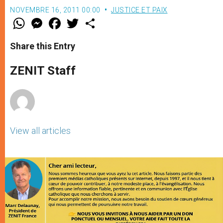
NOVEMBRE 16, 2011 00:00
JUSTICE ET PAIX
W
M
F
T
S
h
e
a
w
h
a
s
c
i
a
t
s
e
t
r
Share this Entry
s
e
b
t
e
A
n
o
e
p
g
o
r
ZENIT Staff
p
e
k
r
View all articles