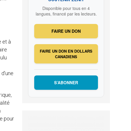
Disponible pour tous en 4
langues, financé par les lecteurs.
FAIRE UN DON
 et à
aire
FAIRE UN DON EN DOLLARS
CANADIENS
ulu
 d’une
S’ABONNER
rique,
alité
a
re pour