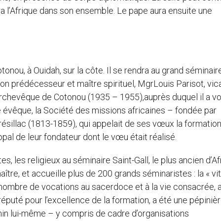
 l’Afrique dans son ensemble. Le pape aura ensuite une
nou, à Ouidah, sur la côte. Il se rendra au grand séminaire
son prédécesseur et maître spirituel, MgrLouis Parisot, vic
rchevêque de Cotonou (1935 – 1955),auprès duquel il a vo
é évêque, la Société des missions africaines – fondée par
ésillac (1813-1859), qui appelait de ses vœux la formation
copal de leur fondateur dont le vœu était réalisé.
s, les religieux au séminaire Saint-Gall, le plus ancien d’Af
aître, et accueille plus de 200 grands séminaristes : la « vit
e nombre de vocations au sacerdoce et à la vie consacrée, 
réputé pour l’excellence de la formation, a été une pépiniè
énin lui-même – y compris de cadre d’organisations