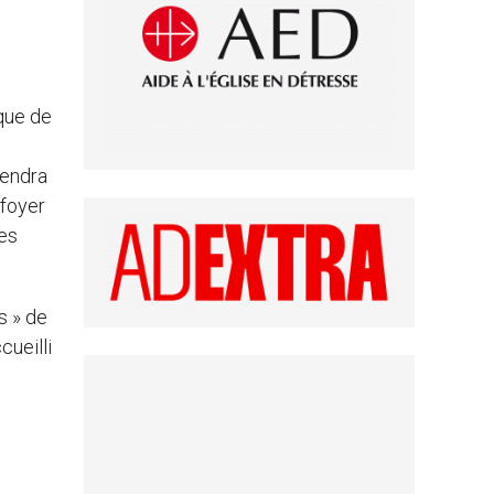
ique de
iendra
 foyer
nes
s » de
cueilli