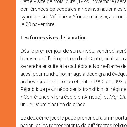
Cette visite de trois jours (18-20 novembre) ser
conférences épiscopales africaines nationales et
synodale sur l’Afrique, « Africae munus », au cour
le 20 novembre.
Les forces vives de la nation
Dès le premier jour de son arrivée, vendredi apr
bienvenue à l’aéroport cardinal Gantin, où il sera 
se rendra ensuite à la cathédrale Notre-Dame de
aussi pour rendre hommage à deux grand évêques
archevêque de Cotonou et, entre 1990 et 1993, p
République pour négocier la transition du régime 
« Conférence » fera école en Afrique), et
Mgr
Chr
un Te Deum d’action de grâce.
Le deuxième jour, le pape prononcera un importan
nation, et les représentants de différentes relig