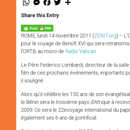
h
e
a
w
h
a
s
c
i
a
t
s
e
t
r
Share this Entry
s
e
b
t
e
A
n
o
e
p
g
o
r
p
e
k
ROME, lundi 14 novembre 2011 (
ZENIT.org
) – L’
r
pour le voyage de Benoît XVI qui sera retransmis
l’ORTB, au micro de
Radio Vatican
.
Le Père Federico Lombardi, directeur de la salle 
film de ces prochains événements, importants pour
il souligné.
Alors qu’il célèbre les 150 ans de son évangélisa
le Bénin sera le troisième pays d’Afrique à recev
2009. Ce sera le 22evoyage international du pape, 
également ses 6 ans de pontificat.