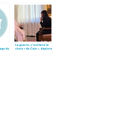
La guerre, c’est faire le
age du
choix « de Caïn », déplore
le pape François