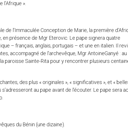
 l’Afrique ».
ale de l’Immaculée Conception de Marie, la première d’Afr
ue, en présence de Mgr Eterovic. Le pape signera quatre
que – français, anglais, portugais – et une en italien. Il rev
tantes, accompagné de l’archevêque, Mgr AntoineGanyé : au
 la paroisse Sainte-Rita pour y rencontrer plusieurs centai
ntes, des plus « originales », « significatives », et « belle
s s’adresseront au pape avant de l’écouter. Le pape sera ac
o.
évêques du Bénin (une dizaine).