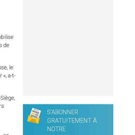
bilise
es de
se, le
», a-t-
-Siège,
rs
S'ABONNER
GRATUITEMENT À
NOTRE