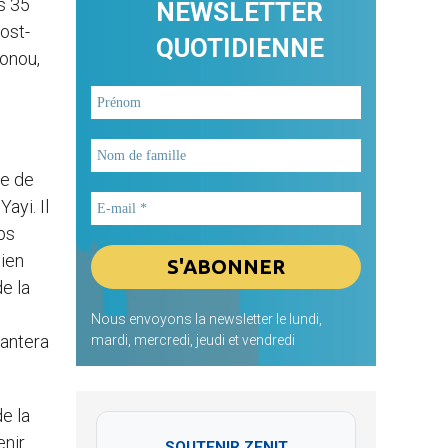
s 35
NEWSLETTER
ost-
QUOTIDIENNE
tonou,
ie de
ayi. Il
ps
ien
e la
Nous envoyons la newsletter le lundi,
hantera
mardi, mercredi, jeudi et vendredi
e la
enir
SOUTENIR ZENIT