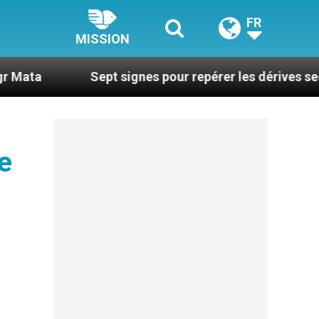
FR
MISSION
Sept signes pour repérer les dérives sectaires du c
e