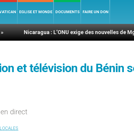
 VATICAN
EGLISE ET MONDE
DOCUMENTS
FAIRE UN DON
caragua : L’ONU exige des nouvelles de Mgr Mata
ion et télévision du Bénin s
en direct
 LOCALES