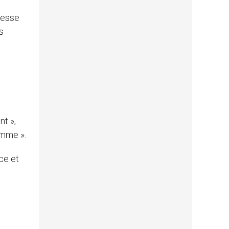
messe
s
nt »,
omme ».
ce et