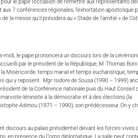
a pour le pape l’occasion de remettre aux représentants de
 aux 7 conférences régionales, l’exhortation apostolique p
s de la messe qu’il présidera au « Stade de l’amitié » de Co
ès-midi, le pape prononcera un discours lors de la cérémon
accueilli par le président de la République, M. Thomas Boni Y
 la Miséricorde, temps marial et temps eucharistique, tem
 qui y reposent :
Mgr Isidore de Sousa
(1990 – 1999) anc
résident de la Conférence nationale puis du Haut Conseil d
marxiste-léniniste à la démocratie et à des élections (la
istophe Adimou
(1971 – 1990), son prédécesseur. On y c
t discours au palais présidentiel devant les forces vives d
ions, en présence du Corps diplomatique. La salle peut cont