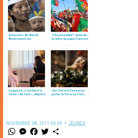
Amazonie: M. Ban Ki
"Christus vivit!", texte de
Moon parmi les
la lettre du pape François
participants du synode
aux jeunes du monde
La guerre, c’est faire le
«Du Ciel à la Terre pour
choix « de Caïn », déplore
porter la Terre au Ciel»,
le pape François
par Mgr Francesco Follo
NOVEMBRE 08, 2011 00:00
JEUNES
W
M
F
T
S
h
e
a
w
h