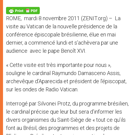
A
n
o
e
p
g
o
r
p
e
k
ROME, mardi 8 novembre 2011 (ZENIT.org) – La
r
visite au Vatican de la nouvelle présidence de la
conférence épiscopale brésilienne, élue en mai
dernier, a commencé lundi et s’achèvera par une
audience avec le pape Benoît XVI.
« Cette visite est très importante pour nous »,
souligne le cardinal Raymundo Damasceno Assis,
archevêque d’Aparecida et président de l’épiscopat,
sur les ondes de Radio Vatican.
Interrogé par Silvonei Protz, du programme brésilien,
le cardinal précise que leur but sera d’informer les
divers organismes du Saint-Siège de « tout ce qu’ils
font au Brésil, des programmes et des projets de