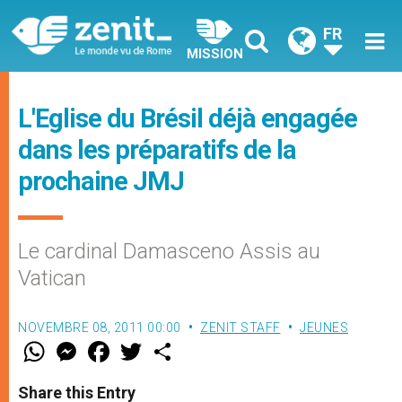
FR
MISSION
L'Eglise du Brésil déjà engagée
dans les préparatifs de la
prochaine JMJ
Le cardinal Damasceno Assis au
Vatican
NOVEMBRE 08, 2011 00:00
ZENIT STAFF
JEUNES
W
M
F
T
S
h
e
a
w
h
a
s
c
i
a
t
s
e
t
r
Share this Entry
s
e
b
t
e