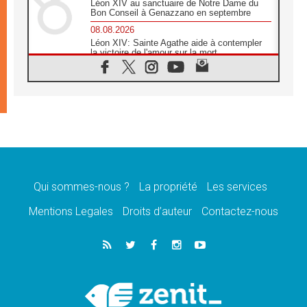
Léon XIV au sanctuaire de Notre Dame du
Bon Conseil à Genazzano en septembre
08.08.2026
Léon XIV: Sainte Agathe aide à contempler
la victoire de l'amour sur la mort
08.08.2026
«Relancer l'empathie», le projet Triennal d'art
des Universités catholiques
08.08.2026
Signis 2026, donner la parole aux religieuses
catholiques
08.08.2026
Au Bangladesh, l'Église accompagne les
Dalits sur le chemin de la dignité
Qui sommes-nous ?
La propriété
Les services
07.08.2026
Philippines: le vicariat apostolique de
Mentions Legales
Droits d’auteur
Contactez-nous
Calapan devient un diocèse
07.08.2026
Congo-Brazzaville: le 15 août, entre solennité
de l'Assomption et mémoire nationale
07.08.2026
«La paix commence par l'empathie» estime
le cardinal Parolin