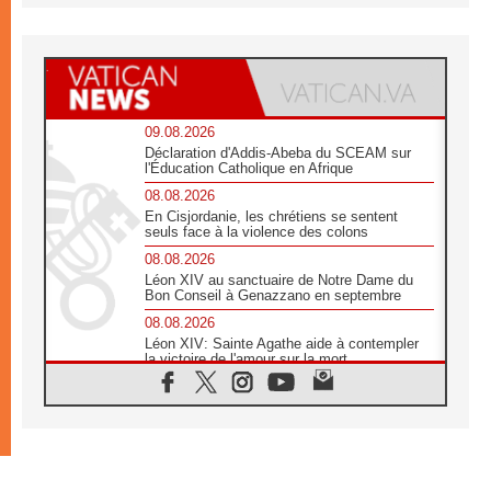
09.08.2026
Déclaration d'Addis-Abeba du SCEAM sur
l'Éducation Catholique en Afrique
08.08.2026
En Cisjordanie, les chrétiens se sentent
seuls face à la violence des colons
08.08.2026
Léon XIV au sanctuaire de Notre Dame du
Bon Conseil à Genazzano en septembre
08.08.2026
Léon XIV: Sainte Agathe aide à contempler
la victoire de l'amour sur la mort
08.08.2026
«Relancer l'empathie», le projet Triennal d'art
des Universités catholiques
08.08.2026
Signis 2026, donner la parole aux religieuses
catholiques