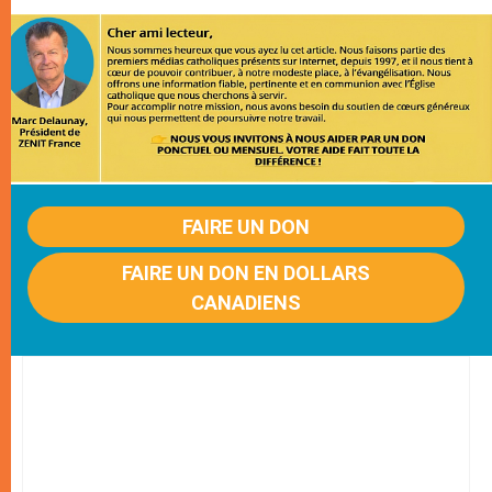
FAIRE UN DON
FAIRE UN DON EN DOLLARS
CANADIENS