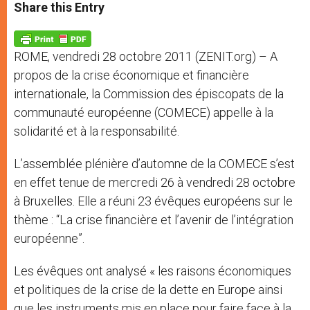
t
s
e
t
r
Share this Entry
s
e
b
t
e
A
n
o
e
p
g
o
r
p
e
k
ROME, vendredi 28 octobre 2011 (ZENIT.org) – A
r
propos de la crise économique et financière
internationale, la Commission des épiscopats de la
communauté européenne (COMECE) appelle à la
solidarité et à la responsabilité.
L’assemblée plénière d’automne de la COMECE s’est
en effet tenue de mercredi 26 à vendredi 28 octobre
à Bruxelles. Elle a réuni 23 évêques européens sur le
thème : “La crise financière et l’avenir de l’intégration
européenne”.
Les évêques ont analysé « les raisons économiques
et politiques de la crise de la dette en Europe ainsi
que les instruments mis en place pour faire face à la