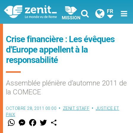
FR
MISSION
Crise financière : Les évêques
d'Europe appellent à la
responsabilité
Assemblée plénière d’automne 2011 de
la COMECE
OCTOBRE 28, 2011 00:00
ZENIT STAFF
JUSTICE ET
PAIX
W
M
F
T
S
h
e
a
w
h
a
s
c
i
a