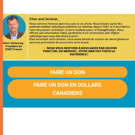
FAIRE UN DON
FAIRE UN DON EN DOLLARS
CANADIENS