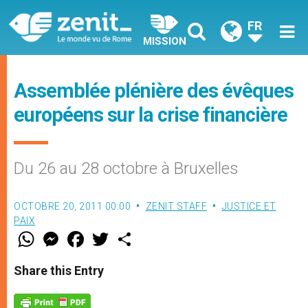
FR
MISSION
Assemblée plénière des évêques
européens sur la crise financière
Du 26 au 28 octobre à Bruxelles
OCTOBRE 20, 2011 00:00
ZENIT STAFF
JUSTICE ET
PAIX
W
M
F
T
S
h
e
a
w
h
a
s
c
i
a
t
s
e
t
r
Share this Entry
s
e
b
t
e
A
n
o
e
p
g
o
r