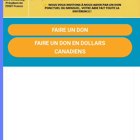
FAIRE UN DON
FAIRE UN DON EN DOLLARS
CANADIENS