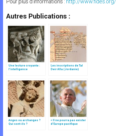
Pour plus d’informations :
http://www.fides.org/
Autres Publications :
Une lecture croyante :
Les inscriptions de Tal
l’intelligence
Deir Alla (Jordanie)
typologique des deux
Testaments
Anges ou archanges ?
« Il ne pourra pas exister
Qui sont-ils ?
d’Europe pacifique
sans… »: l’Ukraine, dans
la vision de Jean-Paul II