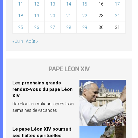
11
12
13
14
15
16
17
18
19
20
21
22
23
24
25
26
27
28
29
30
31
« Juin
Août »
PAPE LÉON XIV
Les prochains grands
rendez-vous du pape Léon
XIV
De retour au Vatican, après trois
semaines de vacances
Le pape Léon XIV poursuit
ses haltes spirituelles