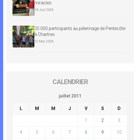
miracles
24 Juil 2026
20 000 participants au pèlerinage de Pentecôte
à Chartres
22 Mai 2026
CALENDRIER
juillet 2011
L
M
M
J
V
S
D
1
2
3
4
5
6
7
8
9
10