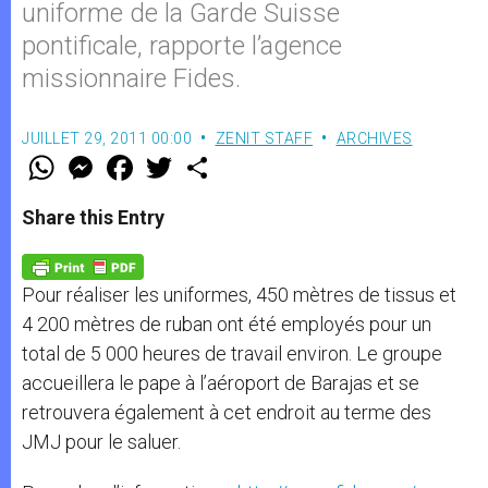
uniforme de la Garde Suisse
pontificale, rapporte l’agence
missionnaire Fides.
JUILLET 29, 2011 00:00
ZENIT STAFF
ARCHIVES
W
M
F
T
S
h
e
a
w
h
a
s
c
i
a
t
s
e
t
r
Share this Entry
s
e
b
t
e
A
n
o
e
p
g
o
r
p
e
k
Pour réaliser les uniformes, 450 mètres de tissus et
r
4 200 mètres de ruban ont été employés pour un
total de 5 000 heures de travail environ. Le groupe
accueillera le pape à l’aéroport de Barajas et se
retrouvera également à cet endroit au terme des
JMJ pour le saluer.