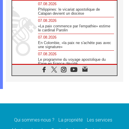
07.08.2026
Philippines: le vicariat apostolique de
Calapan devient un diocèse
07.08.2026
«La paix commence par l'empathie» estime
le cardinal Parolin
07.08.2026
En Colombie, «la paix ne s'achète pas avec
une signature»
07.08.2026
Le programme du voyage apostolique du
Pape en France dévoilé
07.08.2026
1ère Conférence continentale sur l'éducation
catholique en Afrique
07.08.2026
Un logo symbolique pour la venue du Pape
en France
07.08.2026
Cardinal Rossi: «La venue du Pape Léon en
Argentine est un hommage à François»
Qui sommes-nous ?
La propriété
Les services
07.08.2026
Hiroshima et Nagasaki, 81 ans après,