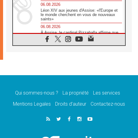
06.08.2026
Léon XIV aux jeunes d'Assise: «l'Europe et
le monde cherchent en vous de nouveaux
saints»
06.08.2026
À Assise, le cardinal Pizzaballa affirme que
«les chrétiens veulent la paix»
06.08.2026
Au Mexique, le cardinal Parolin invite à être
aux côtés des marginalisées
06.08.2026
À Assise, le Pape invite les jeunes à
«construire la civilisation de l'amour»
05.08.2026
La visite du Pape en Argentine portera «un
message de paix et de dignité humaine»
Qui sommes-nous ?
La propriété
Les services
05.08.2026
Mentions Legales
Droits d’auteur
Contactez-nous
«La visite du Pape en Uruguay renforcera
l'espérance» affirme Mgr Tróccoli
05.08.2026
Le nonce en Ukraine: «Il est inquiétant
d'entendre ceux qui bénissent la guerre»
05.08.2026