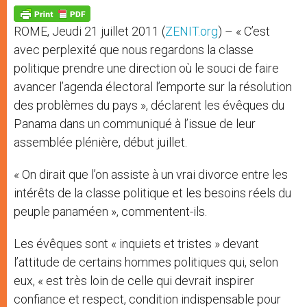
A
n
o
e
p
g
o
r
p
e
k
ROME, Jeudi 21 juillet 2011 (
ZENIT.org
) – « C’est
r
avec perplexité que nous regardons la classe
politique prendre une direction où le souci de faire
avancer l’agenda électoral l’emporte sur la résolution
des problèmes du pays », déclarent les évêques du
Panama dans un communiqué à l’issue de leur
assemblée plénière, début juillet.
« On dirait que l’on assiste à un vrai divorce entre les
intérêts de la classe politique et les besoins réels du
peuple panaméen », commentent-ils.
Les évêques sont « inquiets et tristes » devant
l’attitude de certains hommes politiques qui, selon
eux, « est très loin de celle qui devrait inspirer
confiance et respect, condition indispensable pour