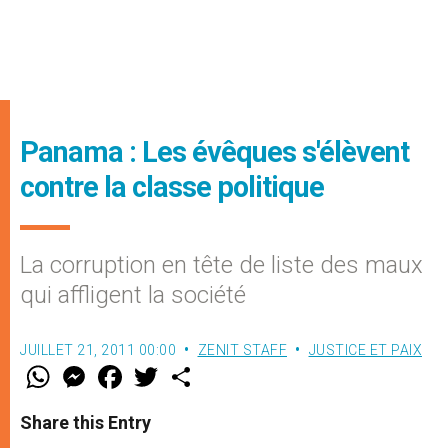
Panama : Les évêques s'élèvent
contre la classe politique
La corruption en tête de liste des maux
qui affligent la société
JUILLET 21, 2011 00:00
ZENIT STAFF
JUSTICE ET PAIX
W
M
F
T
S
h
e
a
w
h
a
s
c
i
a
t
s
e
t
r
Share this Entry
s
e
b
t
e