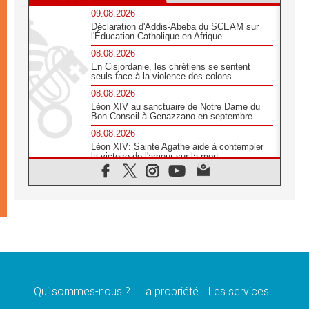
09.08.2026
Déclaration d'Addis-Abeba du SCEAM sur
l'Éducation Catholique en Afrique
08.08.2026
En Cisjordanie, les chrétiens se sentent
seuls face à la violence des colons
08.08.2026
Léon XIV au sanctuaire de Notre Dame du
Bon Conseil à Genazzano en septembre
08.08.2026
Léon XIV: Sainte Agathe aide à contempler
la victoire de l'amour sur la mort
08.08.2026
«Relancer l'empathie», le projet Triennal d'art
des Universités catholiques
08.08.2026
Signis 2026, donner la parole aux religieuses
catholiques
08.08.2026
Au Bangladesh, l'Église accompagne les
Dalits sur le chemin de la dignité
Qui sommes-nous ?
La propriété
Les services
07.08.2026
Philippines: le vicariat apostolique de