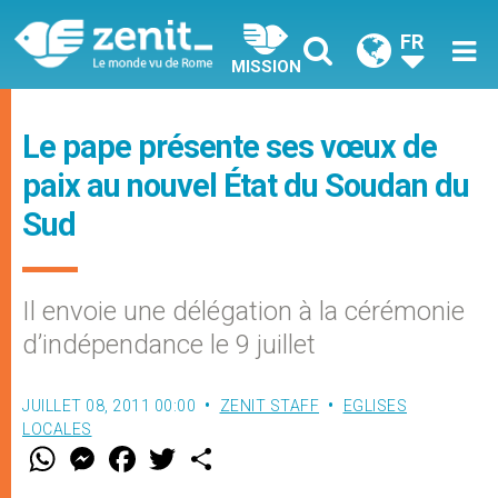
FR
MISSION
Le pape présente ses vœux de
paix au nouvel État du Soudan du
Sud
Il envoie une délégation à la cérémonie
d’indépendance le 9 juillet
JUILLET 08, 2011 00:00
ZENIT STAFF
EGLISES
LOCALES
W
M
F
T
S
h
e
a
w
h
a
s
c
i
a