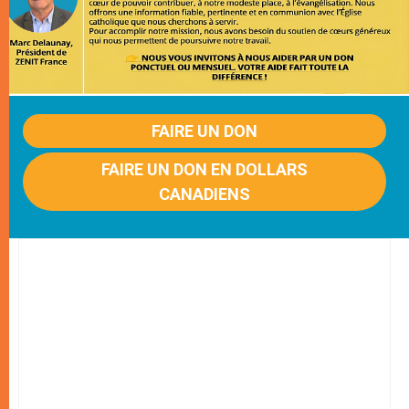
FAIRE UN DON
FAIRE UN DON EN DOLLARS
CANADIENS