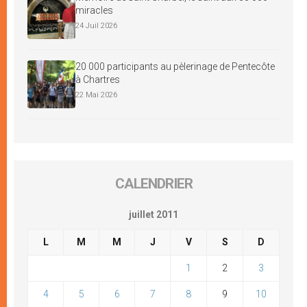
miracles
24 Juil 2026
20 000 participants au pèlerinage de Pentecôte
à Chartres
22 Mai 2026
CALENDRIER
juillet 2011
L
M
M
J
V
S
D
1
2
3
4
5
6
7
8
9
10