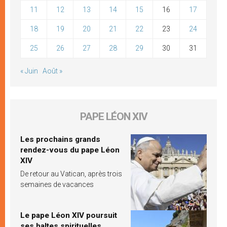
11
12
13
14
15
16
17
18
19
20
21
22
23
24
25
26
27
28
29
30
31
« Juin
Août »
PAPE LÉON XIV
Les prochains grands
rendez-vous du pape Léon
XIV
De retour au Vatican, après trois
semaines de vacances
Le pape Léon XIV poursuit
ses haltes spirituelles