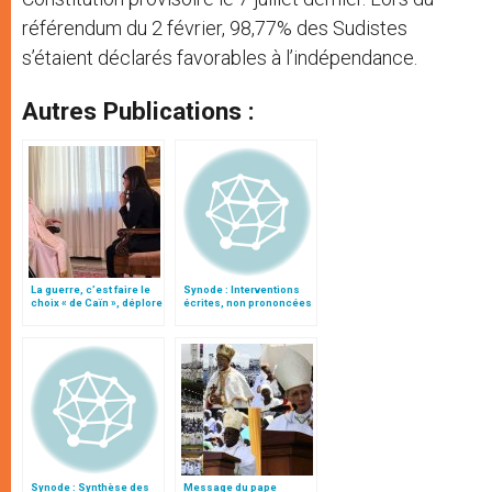
référendum du 2 février, 98,77% des Sudistes
s’étaient déclarés favorables à l’indépendance.
Autres Publications :
La guerre, c’est faire le
Synode : Interventions
choix « de Caïn », déplore
écrites, non prononcées
le pape François
en salle
Synode : Synthèse des
Message du pape