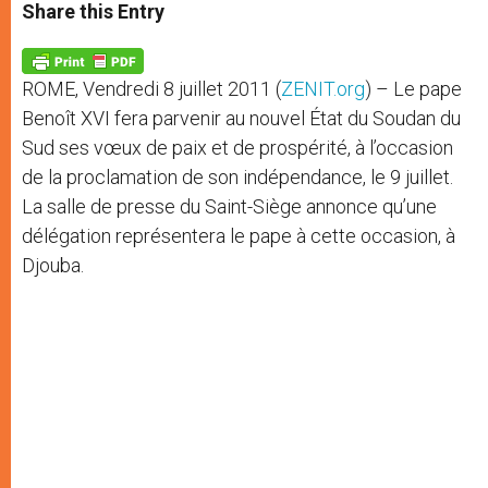
t
s
e
t
r
Share this Entry
s
e
b
t
e
A
n
o
e
p
g
o
r
p
e
k
ROME, Vendredi 8 juillet 2011 (
ZENIT.org
) – Le pape
r
Benoît XVI fera parvenir au nouvel État du Soudan du
Sud ses vœux de paix et de prospérité, à l’occasion
de la proclamation de son indépendance, le 9 juillet.
La salle de presse du Saint-Siège annonce qu’une
délégation représentera le pape à cette occasion, à
Djouba.