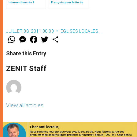
interventions du 9
François pour la fin du
octobre (ap-midi)
Congrès eucharistique
au Soudan
JUILLET 08, 2011 00:00
EGLISES LOCALES
W
M
F
T
S
h
e
a
w
h
a
s
c
i
a
t
s
e
t
r
Share this Entry
s
e
b
t
e
A
n
o
e
p
g
o
r
ZENIT Staff
p
e
k
r
View all articles