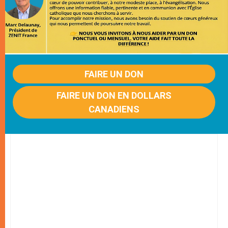
FAIRE UN DON
FAIRE UN DON EN DOLLARS
CANADIENS