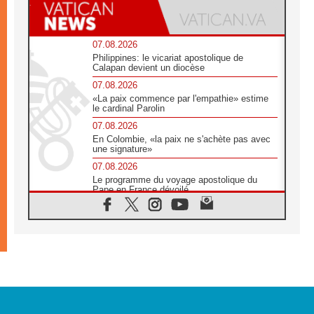
07.08.2026
Philippines: le vicariat apostolique de
Calapan devient un diocèse
07.08.2026
«La paix commence par l'empathie» estime
le cardinal Parolin
07.08.2026
En Colombie, «la paix ne s'achète pas avec
une signature»
07.08.2026
Le programme du voyage apostolique du
Pape en France dévoilé
07.08.2026
1ère Conférence continentale sur l'éducation
catholique en Afrique
07.08.2026
Un logo symbolique pour la venue du Pape
en France
07.08.2026
Cardinal Rossi: «La venue du Pape Léon en
Argentine est un hommage à François»