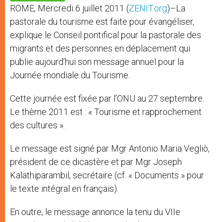
p
e
k
ROME, Mercredi 6 juillet 2011 (
ZENIT.org
)–La
r
pastorale du tourisme est faite pour évangéliser,
explique le Conseil pontifical pour la pastorale des
migrants et des personnes en déplacement qui
publie aujourd’hui son message annuel pour la
Journée mondiale du Tourisme.
Cette journée est fixée par l’ONU au 27 septembre.
Le thème 2011 est : « Tourisme et rapprochement
des cultures ».
Le message est signé par Mgr Antonio Maria Vegliò,
président de ce dicastère et par Mgr Joseph
Kalathiparambil, secrétaire (cf. « Documents » pour
le texte intégral en français).
En outre, le message annonce la tenu du VIIe