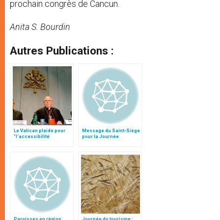
prochain congrès de Cancun.
Anita S. Bourdin
Autres Publications :
Le Vatican plaide pour
Message du Saint-Siège
"l'accessibilité
pour la Journée
universelle" et un
mondiale du tourisme
"tourisme pour tous"
Paroisses en région
Journée du tourisme :