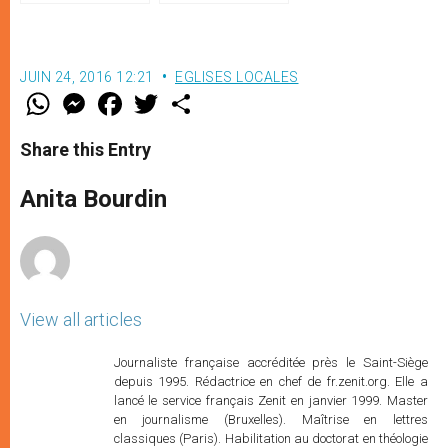
(traduction complète)
hospitalité
JUIN 24, 2016 12:21
EGLISES LOCALES
W
M
F
T
S
h
e
a
w
h
a
s
c
i
a
t
s
e
t
r
Share this Entry
s
e
b
t
e
A
n
o
e
p
g
o
r
Anita Bourdin
p
e
k
r
View all articles
Journaliste française accréditée près le Saint-Siège
depuis 1995. Rédactrice en chef de fr.zenit.org. Elle a
lancé le service français Zenit en janvier 1999. Master
en journalisme (Bruxelles). Maîtrise en lettres
classiques (Paris). Habilitation au doctorat en théologie