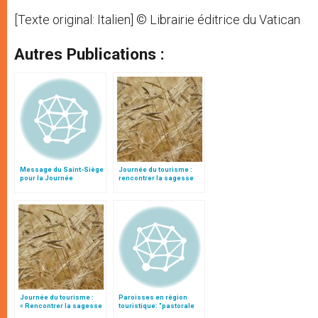
[Texte original: Italien] © Librairie éditrice du Vatican
Autres Publications :
Message du Saint-Siège
Journée du tourisme :
pour la Journée
rencontrer la sagesse
mondiale du tourisme
des zones rurales
Journée du tourisme :
Paroisses en région
« Rencontrer la sagesse
touristique: "pastorale
des zones rurales »
de l'amabilité" et