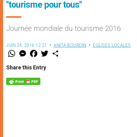
"tourisme pour tous"
Journée mondiale du tourisme 2016
JUIN 24, 2016 12:21
ANITA BOURDIN
EGLISES LOCALES
W
M
F
T
S
h
e
a
w
h
a
s
c
i
a
t
s
e
t
r
Share this Entry
s
e
b
t
e
A
n
o
e
p
g
o
r
p
e
k
r